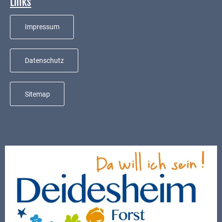
Links
Mobilität
Wasser-
Impressum
und
Abwasser
Datenschutz
Defibrillatoren
Katastrophenschutz
Sitemap
Notfallnummern
Suche
Niederkirchen
bei
Social
Media
Sitemap