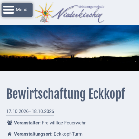
Navigation
Startseite
überspringen
Grussworte
Rathaus
Unser
Niederkirchen
Impressionen
Service
Bewirtschaftung Eckkopf
Nachrichtenarchiv
Verbandsgemeinde
17.10.2026–18.10.2026
Deidesheim
Veranstalter:
Freiwillige Feuerwehr
Polizei +
Veranstaltungsort:
Eckkopf-Turm
Feuerwehrmeldungen