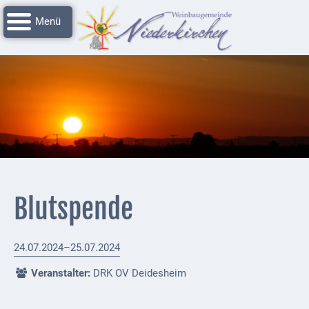
Navigation
Startseite
überspringen
Grussworte
Rathaus
Unser
Niederkirchen
Impressionen
Service
Blutspende
Nachrichtenarchiv
Verbandsgemeinde
24.07.2024–25.07.2024
Deidesheim
Veranstalter:
DRK OV Deidesheim
Polizei +
Feuerwehrmeldungen