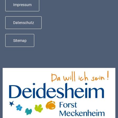
Mobilität
Impressum
Wasser-
und
Datenschutz
Abwasser
Defibrillatoren
Sitemap
Katastrophenschutz
Notfallnummern
Suche
Niederkirchen
bei
Social
Media
Sitemap