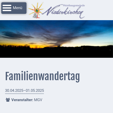
Navigation
Startseite
überspringen
Grussworte
Rathaus
Unser
Niederkirchen
Impressionen
Service
Familienwandertag
Nachrichtenarchiv
Verbandsgemeinde
30.04.2025–01.05.2025
Deidesheim
Veranstalter:
MGV
Polizei +
Feuerwehrmeldungen