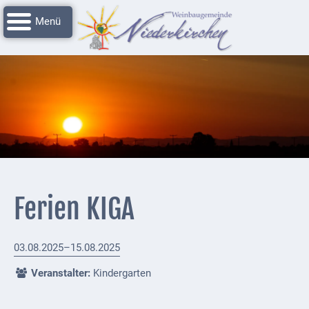
Navigation
Startseite
überspringen
Grussworte
Rathaus
Unser
Niederkirchen
Impressionen
Service
Ferien KIGA
Nachrichtenarchiv
Verbandsgemeinde
03.08.2025–15.08.2025
Deidesheim
Veranstalter:
Kindergarten
Polizei +
Feuerwehrmeldungen