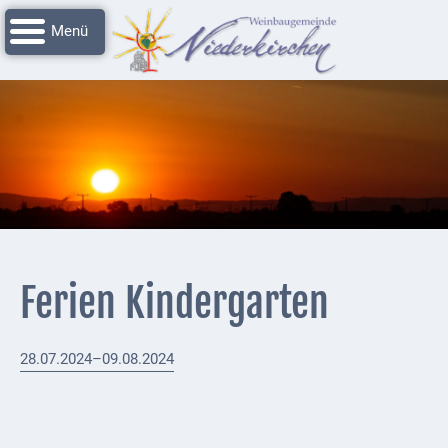
Navigation
Startseite
überspringen
Grussworte
Rathaus
Unser
Niederkirchen
Impressionen
Service
Ferien Kindergarten
Nachrichtenarchiv
Verbandsgemeinde
28.07.2024–09.08.2024
Deidesheim
Polizei +
Feuerwehrmeldungen