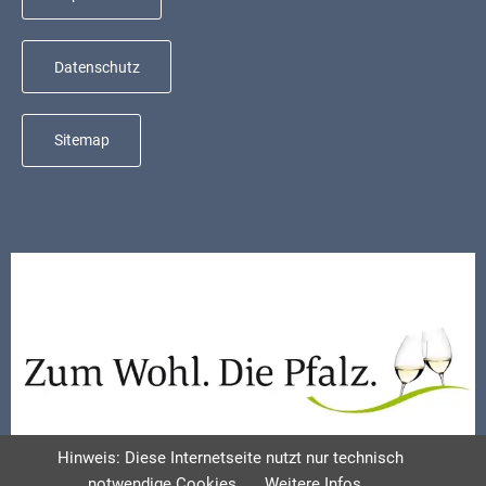
Mobilität
Wasser-
Datenschutz
und
Abwasser
Sitemap
Defibrillatoren
Katastrophenschutz
Notfallnummern
Suche
Niederkirchen
bei
Social
Media
Sitemap
Hinweis: Diese Internetseite nutzt nur technisch
notwendige Cookies
Weitere Infos...