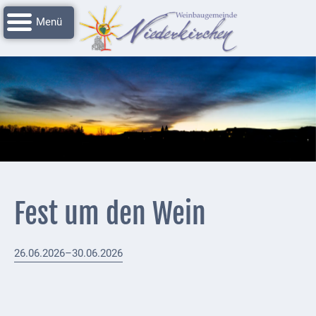
Navigation
Startseite
überspringen
Grussworte
Rathaus
Unser
Niederkirchen
Impressionen
Service
Fest um den Wein
Nachrichtenarchiv
Verbandsgemeinde
26.06.2026–30.06.2026
Deidesheim
Polizei +
Feuerwehrmeldungen