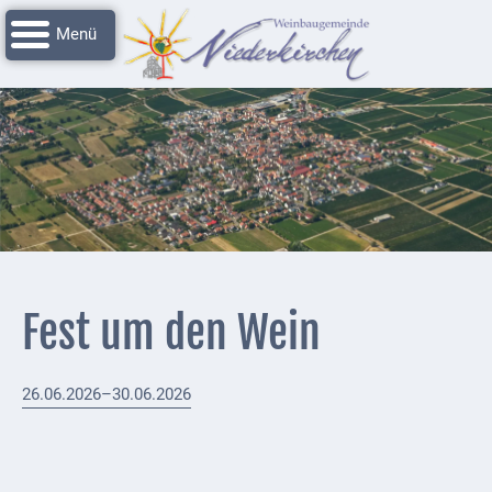
Navigation
Startseite
überspringen
Grussworte
Rathaus
Unser
Niederkirchen
Impressionen
Service
Fest um den Wein
Nachrichtenarchiv
Verbandsgemeinde
26.06.2026–30.06.2026
Deidesheim
Polizei +
Feuerwehrmeldungen