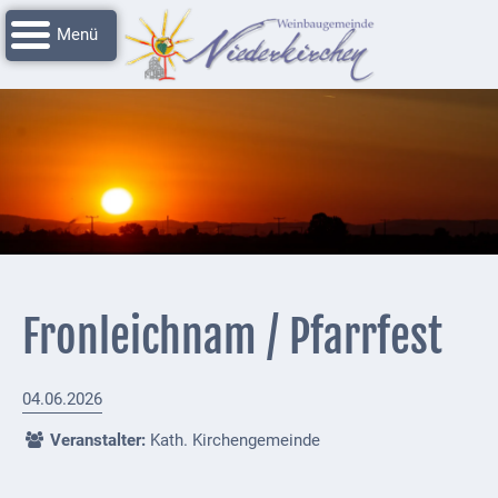
Navigation
Startseite
überspringen
Grussworte
Rathaus
Unser
Niederkirchen
Impressionen
Service
Fronleichnam / Pfarrfest
Nachrichtenarchiv
Verbandsgemeinde
04.06.2026
Deidesheim
Veranstalter:
Kath. Kirchengemeinde
Polizei +
Feuerwehrmeldungen