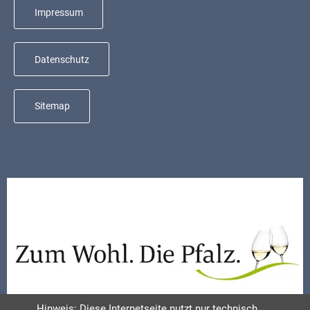
Mobilität
Impressum
Wasser-
und
Datenschutz
Abwasser
Defibrillatoren
Sitemap
Katastrophenschutz
Notfallnummern
Suche
Niederkirchen
bei
Social
Media
Sitemap
Hinweis: Diese Internetseite nutzt nur technisch