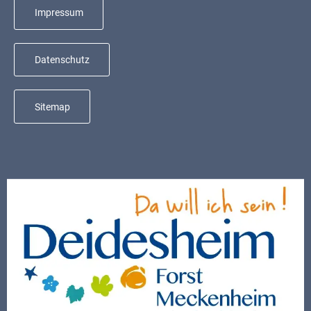
Mobilität
Impressum
Wasser-
und
Datenschutz
Abwasser
Defibrillatoren
Sitemap
Katastrophenschutz
Notfallnummern
Suche
Niederkirchen
bei
Social
Media
Sitemap