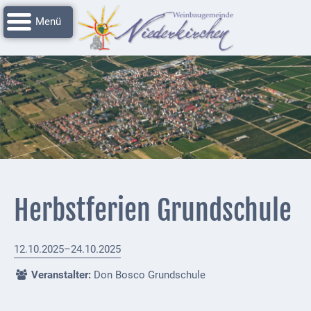
Navigation
Startseite
überspringen
Grussworte
Rathaus
Unser
Niederkirchen
Impressionen
Service
Herbstferien Grundschule
Nachrichtenarchiv
Verbandsgemeinde
12.10.2025–24.10.2025
Deidesheim
Veranstalter:
Don Bosco Grundschule
Polizei +
Feuerwehrmeldungen