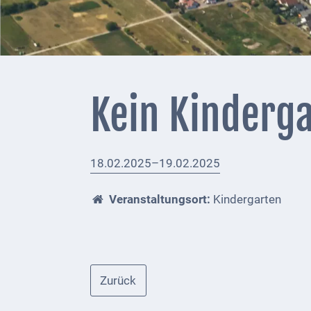
+
Feuerwehrmeldungen
Externe
Behörden
Kein Kinderg
Gottesdienste
Infrastruktur
18.02.2025–19.02.2025
und
Versorgung
Veranstaltungsort:
Kindergarten
Baumaßnahmen
Abfallentsorgung
Energieversorgung
Zurück
Breitbandausbau/