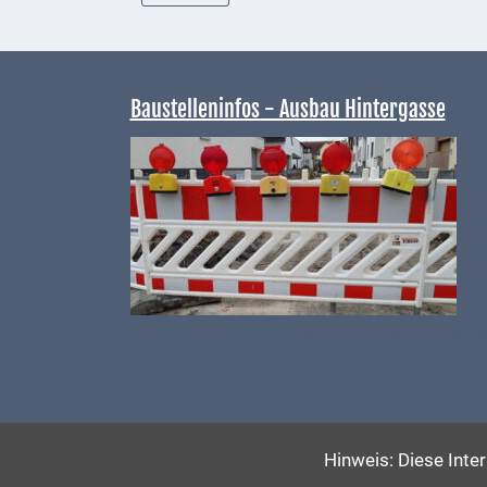
Telekommunikation
Post
Baustelleninfos - Ausbau Hintergasse
Mobilität
Wasser-
und
Abwasser
Defibrillatoren
Katastrophenschutz
Infos zu aktuellen Baumaßnahmen - Ausbau Hintergass
Notfallnummern
Suche
Hinweis: Diese Inte
Niederkirchen