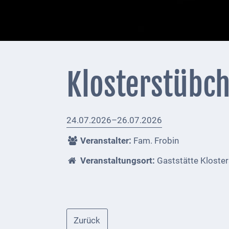
+
Feuerwehrmeldungen
Externe
Behörden
Klosterstübch
Gottesdienste
Infrastruktur
24.07.2026–26.07.2026
und
Versorgung
Veranstalter:
Fam. Frobin
Baumaßnahmen
Veranstaltungsort:
Gaststätte Kloste
Abfallentsorgung
Energieversorgung
Zurück
Breitbandausbau/