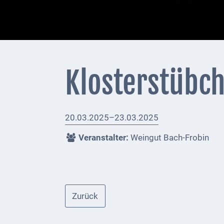
+
Feuerwehrmeldungen
Externe
Behörden
Klosterstübch
Gottesdienste
Infrastruktur
20.03.2025–23.03.2025
und
Versorgung
Veranstalter:
Weingut Bach-Frobin
Baumaßnahmen
Abfallentsorgung
Zurück
Energieversorgung
Breitbandausbau/