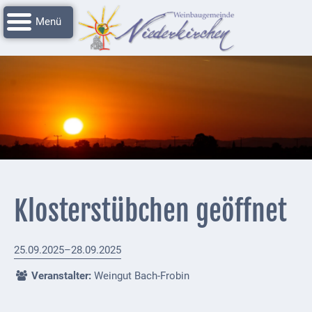
Navigation
Startseite
überspringen
Grussworte
Rathaus
Unser
Niederkirchen
Impressionen
Service
Klosterstübchen geöffnet
Nachrichtenarchiv
Verbandsgemeinde
25.09.2025–28.09.2025
Deidesheim
Veranstalter:
Weingut Bach-Frobin
Polizei +
Feuerwehrmeldungen