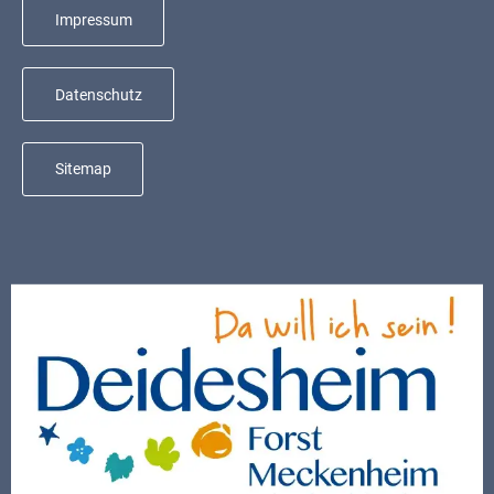
Mobilität
Impressum
Wasser-
und
Datenschutz
Abwasser
Defibrillatoren
Sitemap
Katastrophenschutz
Notfallnummern
Suche
Niederkirchen
bei
Social
Media
Sitemap