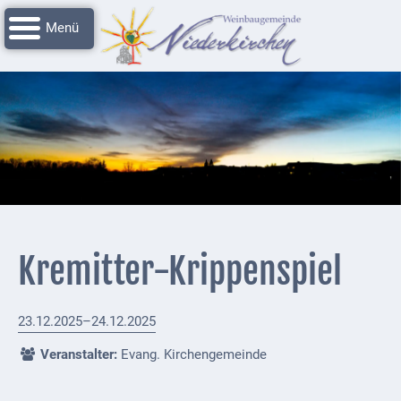
Navigation
Startseite
überspringen
Grussworte
Rathaus
Unser
Niederkirchen
Impressionen
Service
Kremitter-Krippenspiel
Nachrichtenarchiv
Verbandsgemeinde
23.12.2025–24.12.2025
Deidesheim
Veranstalter:
Evang. Kirchengemeinde
Polizei +
Feuerwehrmeldungen