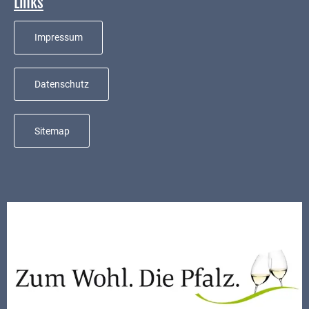
Links
Mobilität
Wasser-
Impressum
und
Abwasser
Datenschutz
Defibrillatoren
Katastrophenschutz
Sitemap
Notfallnummern
Suche
Niederkirchen
bei
Social
Media
Sitemap