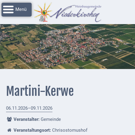
Navigation
Startseite
überspringen
Grussworte
Rathaus
Unser
Niederkirchen
Impressionen
Service
Martini-Kerwe
Nachrichtenarchiv
Verbandsgemeinde
06.11.2026–09.11.2026
Deidesheim
Veranstalter:
Gemeinde
Polizei +
Veranstaltungsort:
Chrisostomushof
Feuerwehrmeldungen