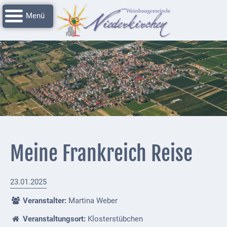
Navigation
Startseite
überspringen
Grussworte
Rathaus
Unser
Niederkirchen
Impressionen
Service
Meine Frankreich Reise
Nachrichtenarchiv
Verbandsgemeinde
23.01.2025
Deidesheim
Veranstalter:
Martina Weber
Polizei +
Veranstaltungsort:
Klosterstübchen
Feuerwehrmeldungen