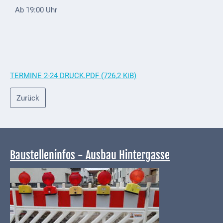
Ab 19:00 Uhr
Externe
Behörden
Gottesdienste
Infrastruktur
TERMINE 2-24 DRUCK.PDF
(726,2 KiB)
und
Versorgung
Zurück
Baumaßnahmen
Abfallentsorgung
Baustelleninfos - Ausbau Hintergasse
Energieversorgung
Breitbandausbau/
Telekommunikation
Post