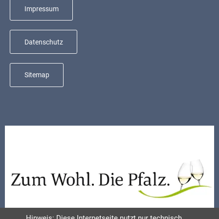
Mobilität
Impressum
Wasser-
und
Datenschutz
Abwasser
Defibrillatoren
Sitemap
Katastrophenschutz
Notfallnummern
Suche
Niederkirchen
bei
Social
Media
Sitemap
Hinweis: Diese Internetseite nutzt nur technisch