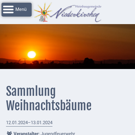
Navigation
Startseite
überspringen
Grussworte
Rathaus
Unser
Niederkirchen
Impressionen
Service
Sammlung
Nachrichtenarchiv
Weihnachtsbäume
Verbandsgemeinde
Deidesheim
12.01.2024–13.01.2024
Polizei +
Feuerwehrmeldungen
Veranstalter:
Jugendfeuerwehr