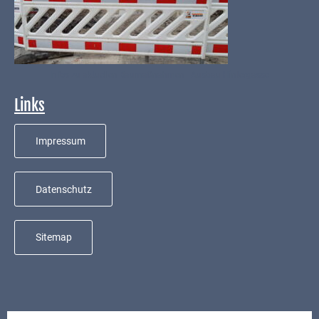
Mobilität
Wasser-
und
Abwasser
Infos zu aktuellen Baumaßnahmen - Ausbau Hintergasse
Defibrillatoren
Links
Katastrophenschutz
Impressum
Notfallnummern
Suche
Datenschutz
Niederkirchen
bei
Sitemap
Social
Media
Sitemap