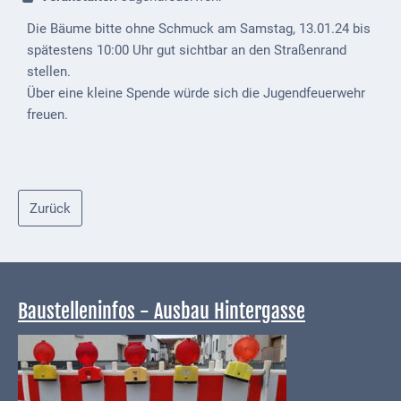
Externe
Die Bäume bitte ohne Schmuck am Samstag, 13.01.24 bis
Behörden
spätestens 10:00 Uhr gut sichtbar an den Straßenrand
stellen.
Gottesdienste
Über eine kleine Spende würde sich die Jugendfeuerwehr
freuen.
Infrastruktur
und
Versorgung
Baumaßnahmen
Zurück
Abfallentsorgung
Energieversorgung
Baustelleninfos - Ausbau Hintergasse
Breitbandausbau/
Telekommunikation
Post