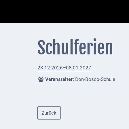
+
Feuerwehrmeldungen
Externe
Behörden
Schulferien
Gottesdienste
Infrastruktur
23.12.2026–08.01.2027
und
Versorgung
Veranstalter:
Don-Bosco-Schule
Baumaßnahmen
Abfallentsorgung
Zurück
Energieversorgung
Breitbandausbau/