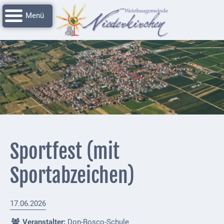
Navigation
Startseite
überspringen
Grussworte
Rathaus
Unser
Niederkirchen
Impressionen
Service
Sportfest (mit
Nachrichtenarchiv
Sportabzeichen)
Verbandsgemeinde
Deidesheim
17.06.2026
Polizei +
Feuerwehrmeldungen
Veranstalter:
Don-Bosco-Schule