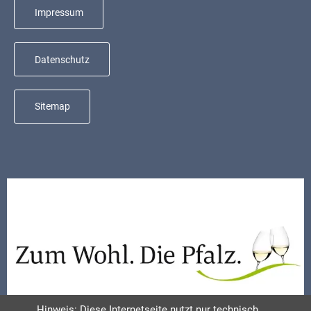
Mobilität
Impressum
Wasser-
und
Datenschutz
Abwasser
Defibrillatoren
Sitemap
Katastrophenschutz
Notfallnummern
Suche
Niederkirchen
bei
Social
Media
Sitemap
Hinweis: Diese Internetseite nutzt nur technisch