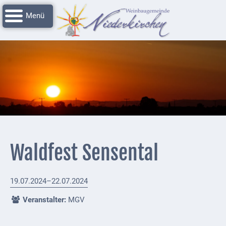
Navigation
Startseite
überspringen
Grussworte
Rathaus
Unser
Niederkirchen
Impressionen
Service
Waldfest Sensental
Nachrichtenarchiv
Verbandsgemeinde
19.07.2024–22.07.2024
Deidesheim
Veranstalter:
MGV
Polizei +
Feuerwehrmeldungen