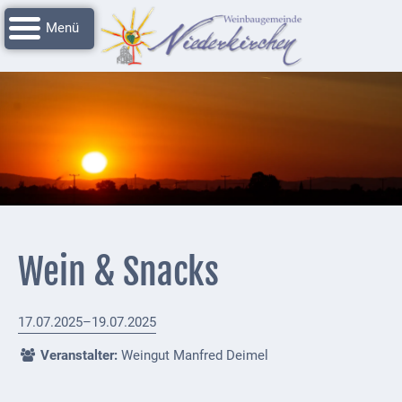
Navigation
Startseite
überspringen
Grussworte
Rathaus
Unser
Niederkirchen
Impressionen
Service
Wein & Snacks
Nachrichtenarchiv
Verbandsgemeinde
17.07.2025–19.07.2025
Deidesheim
Veranstalter:
Weingut Manfred Deimel
Polizei +
Feuerwehrmeldungen