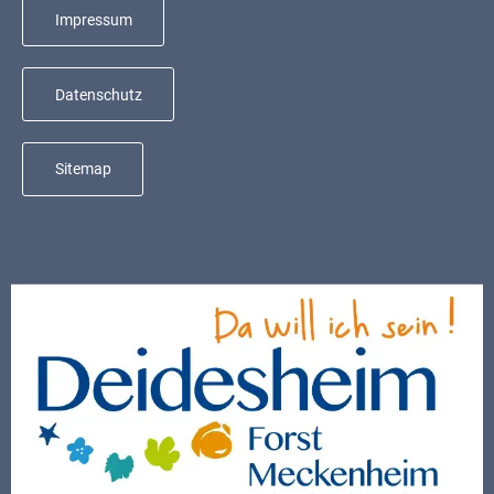
Mobilität
Impressum
Wasser-
und
Datenschutz
Abwasser
Defibrillatoren
Sitemap
Katastrophenschutz
Notfallnummern
Suche
Niederkirchen
bei
Social
Media
Sitemap