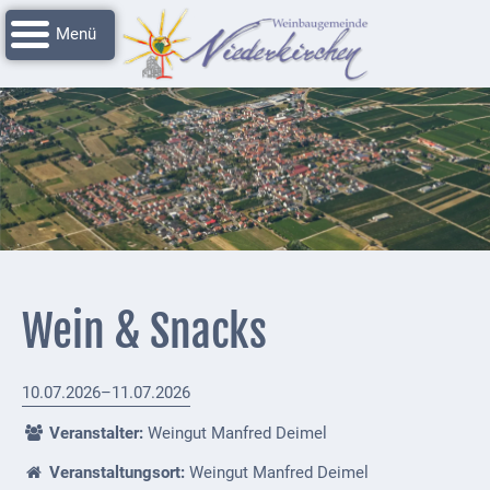
Navigation
Startseite
überspringen
Grussworte
Rathaus
Unser
Niederkirchen
Impressionen
Service
Wein & Snacks
Nachrichtenarchiv
Verbandsgemeinde
10.07.2026–11.07.2026
Deidesheim
Veranstalter:
Weingut Manfred Deimel
Polizei +
Veranstaltungsort:
Weingut Manfred Deimel
Feuerwehrmeldungen