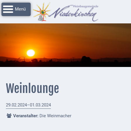
Navigation
Startseite
überspringen
Grussworte
Rathaus
Unser
Niederkirchen
Impressionen
Service
Weinlounge
Nachrichtenarchiv
Verbandsgemeinde
29.02.2024–01.03.2024
Deidesheim
Veranstalter:
Die Weinmacher
Polizei +
Feuerwehrmeldungen