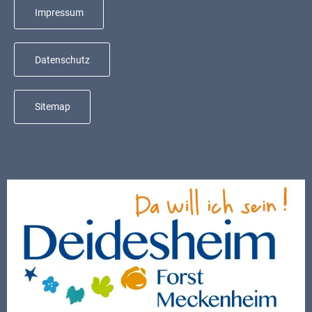
Mobilität
Impressum
Wasser-
und
Datenschutz
Abwasser
Defibrillatoren
Sitemap
Katastrophenschutz
Notfallnummern
Suche
Niederkirchen
bei
Social
Media
Sitemap