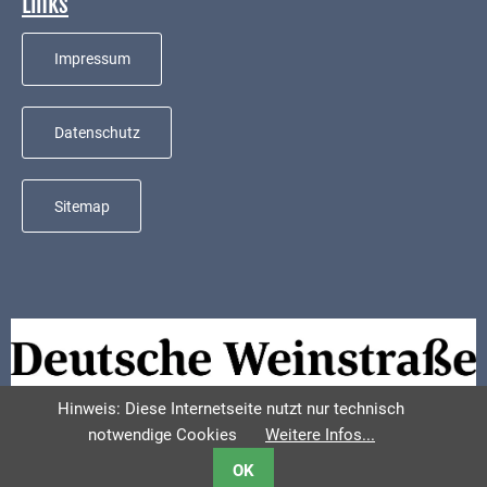
Links
Mobilität
Wasser-
Impressum
und
Abwasser
Datenschutz
Defibrillatoren
Katastrophenschutz
Sitemap
Notfallnummern
Suche
Niederkirchen
bei
Social
Media
Hinweis: Diese Internetseite nutzt nur technisch
notwendige Cookies
Weitere Infos...
Sitemap
OK