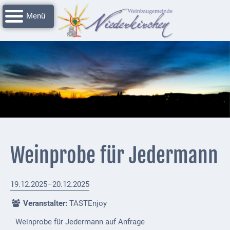
Navigation
Startseite
überspringen
Grussworte
Rathaus
Unser
Niederkirchen
Impressionen
Service
Weinprobe für Jedermann
Nachrichtenarchiv
Verbandsgemeinde
19.12.2025–20.12.2025
Deidesheim
Veranstalter:
TASTEnjoy
Polizei +
Weinprobe für Jedermann auf Anfrage
Feuerwehrmeldungen