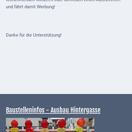
und fährt damit Werbung!
Externe
Behörden
Gottesdienste
Danke für die Unterstützung!
Infrastruktur
und
Versorgung
Baumaßnahmen
Abfallentsorgung
Energieversorgung
Breitbandausbau/
Baustelleninfos - Ausbau Hintergasse
Telekommunikation
Post