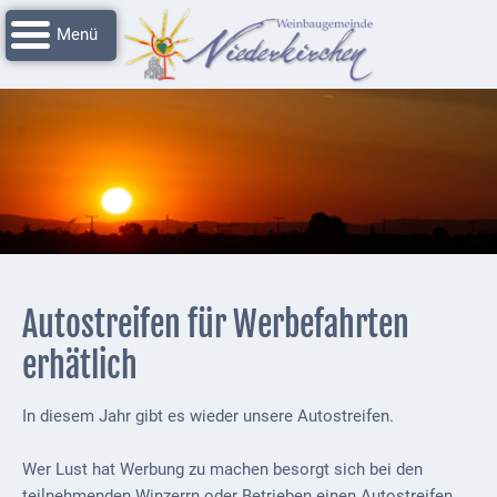
Navigation
Startseite
überspringen
Grussworte
Rathaus
Unser
Niederkirchen
Impressionen
Service
Autostreifen für Werbefahrten
Nachrichtenarchiv
erhätlich
Verbandsgemeinde
Deidesheim
In diesem Jahr gibt es wieder unsere Autostreifen.
Polizei +
Wer Lust hat Werbung zu machen besorgt sich bei den
Feuerwehrmeldungen
teilnehmenden Winzerrn oder Betrieben einen Autostreifen