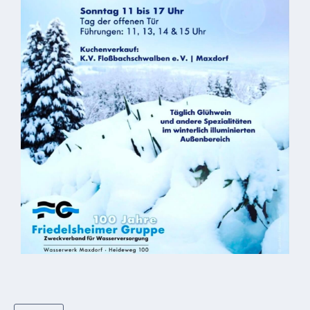
ab
1816
Schulbilder
Datenschutz
Kontakt
Veranstaltungen
und Events
Kultur &
Freizeit
Feste
feiern
Wandern/Nord.Walking
Radfahren