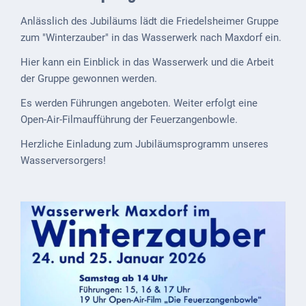
Downloads
Anlässlich des Jubiläums lädt die Friedelsheimer Gruppe
Historisches
zum "Winterzauber" in das Wasserwerk nach Maxdorf ein.
Bau
Hier kann ein Einblick in das Wasserwerk und die Arbeit
Schwesternhaus
der Gruppe gewonnen werden.
1906
Es werden Führungen angeboten. Weiter erfolgt eine
Open-Air-Filmaufführung der Feuerzangenbowle.
Bürgerhospital
Deidesheim
Herzliche Einladung zum Jubiläumsprogramm unseres
Wasserversorgers!
Akten
ab
1793
Geplante
Regionalbahn
1907
Teilung
Gemarkungen