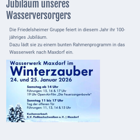
Jubiläum unseres
Externe
Wasserversorgers
Behörden
Gottesdienste
Die Friedelsheimer Gruppe feiert in diesem Jahr ihr 100-
jähriges Jubiläum.
Infrastruktur
Dazu lädt sie zu einem bunten Rahmenprogramm in das
und
Wasserwerk nach Maxdorf ein.
Versorgung
Baumaßnahmen
Abfallentsorgung
Energieversorgung
Breitbandausbau/
Telekommunikation
Post