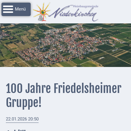
Navigation
Startseite
überspringen
Grussworte
Rathaus
Unser
Niederkirchen
Impressionen
Service
100 Jahre Friedelsheimer
Nachrichtenarchiv
Gruppe!
Verbandsgemeinde
Deidesheim
22.01.2026 20:50
Polizei +
Feuerwehrmeldungen