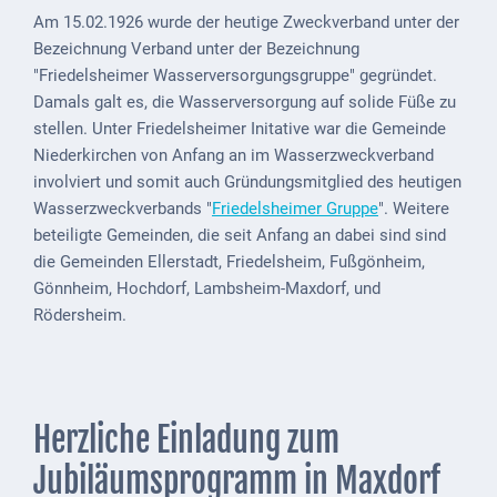
Mobilität
Am 15.02.1926 wurde der heutige Zweckverband unter der
Bezeichnung Verband unter der Bezeichnung
Wasser-
"Friedelsheimer Wasserversorgungsgruppe" gegründet.
und
Damals galt es, die Wasserversorgung auf solide Füße zu
Abwasser
stellen. Unter Friedelsheimer Initative war die Gemeinde
Defibrillatoren
Niederkirchen von Anfang an im Wasserzweckverband
involviert und somit auch Gründungsmitglied des heutigen
Katastrophenschutz
Wasserzweckverbands "
Friedelsheimer Gruppe
". Weitere
beteiligte Gemeinden, die seit Anfang an dabei sind sind
Notfallnummern
die Gemeinden Ellerstadt, Friedelsheim, Fußgönheim,
Suche
Gönnheim, Hochdorf, Lambsheim-Maxdorf, und
Rödersheim.
Niederkirchen
bei
Social
Media
Herzliche Einladung zum
Sitemap
Jubiläumsprogramm in Maxdorf