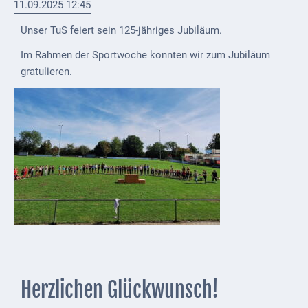
11.09.2025 12:45
Externe
Unser TuS feiert sein 125-jähriges Jubiläum.
Behörden
Im Rahmen der Sportwoche konnten wir zum Jubiläum
Gottesdienste
gratulieren.
Infrastruktur
und
Versorgung
Baumaßnahmen
Abfallentsorgung
Energieversorgung
Breitbandausbau/
Telekommunikation
Herzlichen Glückwunsch!
Post