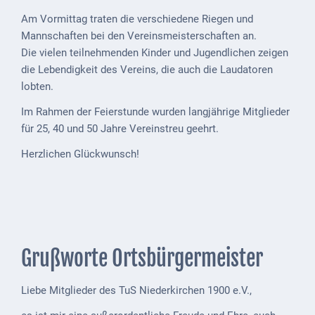
Downloads
Am Vormittag traten die verschiedene Riegen und
Historisches
Mannschaften bei den Vereinsmeisterschaften an.
Die vielen teilnehmenden Kinder und Jugendlichen zeigen
Bau
die Lebendigkeit des Vereins, die auch die Laudatoren
Schwesternhaus
lobten.
1906
Im Rahmen der Feierstunde wurden langjährige Mitglieder
Bürgerhospital
für 25, 40 und 50 Jahre Vereinstreu geehrt.
Deidesheim
Herzlichen Glückwunsch!
Akten
ab
1793
Geplante
Regionalbahn
Grußworte Ortsbürgermeister
1907
Liebe Mitglieder des TuS Niederkirchen 1900 e.V.,
Teilung
Gemarkungen