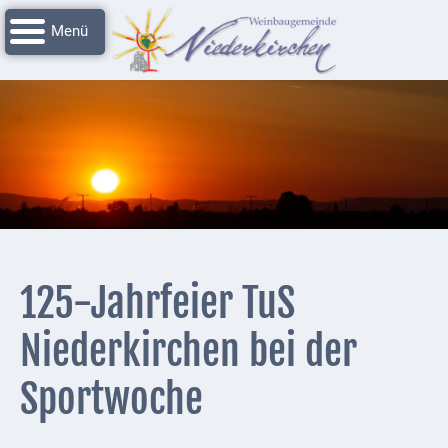
Navigation
Startseite
überspringen
Grussworte
Rathaus
Unser
Niederkirchen
Impressionen
Service
125-Jahrfeier TuS
Nachrichtenarchiv
Niederkirchen bei der
Verbandsgemeinde
Deidesheim
Sportwoche
Polizei +
Feuerwehrmeldungen