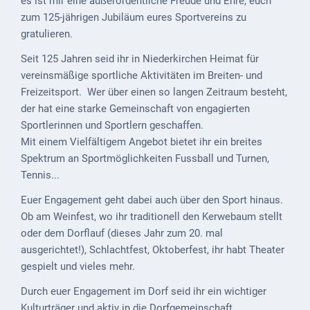
es ist mir eine außerordentliche Freude und Ehre, euch
ab
zum 125-jährigen Jubiläum eures Sportvereins zu
1816
gratulieren.
Schulbilder
Seit 125 Jahren seid ihr in Niederkirchen Heimat für
vereinsmäßige sportliche Aktivitäten im Breiten- und
Datenschutz
Freizeitsport. Wer über einen so langen Zeitraum besteht,
der hat eine starke Gemeinschaft von engagierten
Kontakt
Sportlerinnen und Sportlern geschaffen.
Mit einem Vielfältigem Angebot bietet ihr ein breites
Veranstaltungen
Spektrum an Sportmöglichkeiten Fussball und Turnen,
und Events
Tennis...
Kultur &
Euer Engagement geht dabei auch über den Sport hinaus.
Freizeit
Ob am Weinfest, wo ihr traditionell den Kerwebaum stellt
oder dem Dorflauf (dieses Jahr zum 20. mal
Feste
ausgerichtet!), Schlachtfest, Oktoberfest, ihr habt Theater
feiern
gespielt und vieles mehr.
Wandern/Nord.Walking
Durch euer Engagement im Dorf seid ihr ein wichtiger
Radfahren
Kulturträger und aktiv in die Dorfgemeinschaft