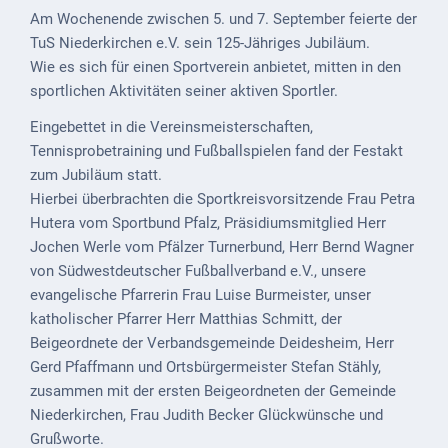
Mobilität
Am Wochenende zwischen 5. und 7. September feierte der
TuS Niederkirchen e.V. sein 125-Jähriges Jubiläum.
Wasser-
Wie es sich für einen Sportverein anbietet, mitten in den
und
sportlichen Aktivitäten seiner aktiven Sportler.
Abwasser
Eingebettet in die Vereinsmeisterschaften,
Defibrillatoren
Tennisprobetraining und Fußballspielen fand der Festakt
zum Jubiläum statt.
Katastrophenschutz
Hierbei überbrachten die
Sportkreisvorsitzende Frau Petra
Notfallnummern
Hutera vom Sportbund Pfalz,
Präsidiumsmitglied Herr
Jochen Werle vom Pfälzer Turnerbund,
Herr Bernd Wagner
Suche
von Südwestdeutscher Fußballverband e.V., u
nsere
evangelische Pfarrerin Frau Luise Burmeister, u
nser
Niederkirchen
katholischer Pfarrer Herr Matthias Schmitt, der
bei
Beigeordnete der Verbandsgemeinde Deidesheim, Herr
Social
Gerd Pfaffmann und Ortsbürgermeister Stefan Stähly,
Media
zusammen mit der
ersten Beigeordneten der Gemeinde
Sitemap
Niederkirchen, Frau Judith Becker Glückwünsche und
Grußworte.