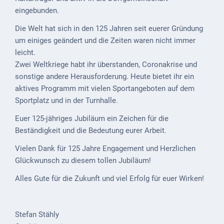
eingebunden.
VG
Die Welt hat sich in den 125 Jahren seit euerer Gründung
Musikschule
um einiges geändert und die Zeiten waren nicht immer
und VHS
leicht.
Kalender
Zwei Weltkriege habt ihr überstanden, Coronakrise und
sonstige andere Herausforderung. Heute bietet ihr ein
Wein &
aktives Programm mit vielen Sportangeboten auf dem
Genuss
Sportplatz und in der Turnhalle.
Fest um
Euer 125-jähriges Jubiläum ein Zeichen für die
den
Beständigkeit und die Bedeutung eurer Arbeit.
Wein
Vielen Dank für 125 Jahre Engagement und Herzlichen
Weinprinzessin
Glückwunsch zu diesem tollen Jubiläum!
Alles Gute für die Zukunft und viel Erfolg für euer Wirken!
Wein- &
Sektgüter,
Destillerien
Stefan Stähly