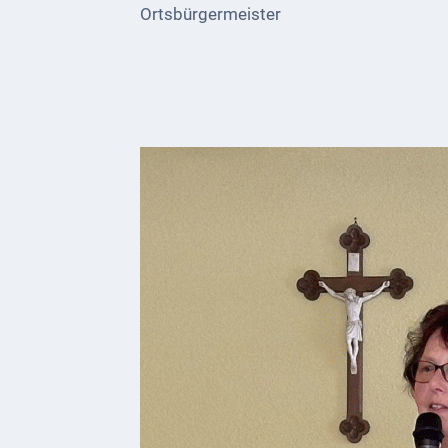
Ortsbürgermeister
Kultur &
Freizeit
Feste
feiern
Wandern/Nord.Walking
Radfahren
VG
Musikschule
und
VHS
Kalender
Wein &