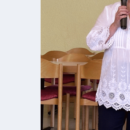
Genuss
Fest
um den
Wein
Weinprinzessin
Wein-
&
Sektgüter,
Destillerien
Gastronomie
und
Caterer
Unterkünfte