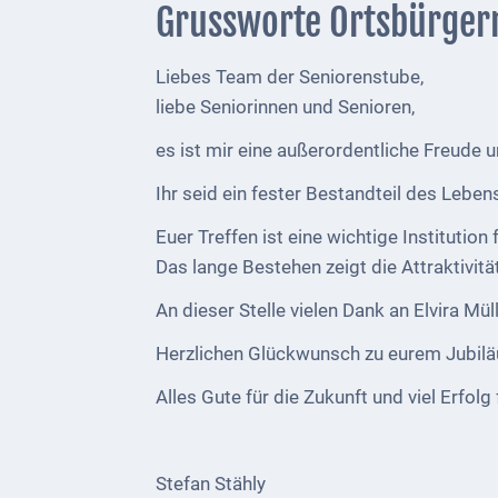
1793
Grussworte Ortsbürger
Geplante
Liebes Team der Seniorenstube,
Regionalbahn
liebe Seniorinnen und Senioren,
1907
es ist mir eine außerordentliche Freude 
Teilung
Ihr seid ein fester Bestandteil des Le
Gemarkungen
ab
Euer Treffen ist eine wichtige Institution
1816
Das lange Bestehen zeigt die Attraktivi
Schulbilder
An dieser Stelle vielen Dank an Elvira Mül
Herzlichen Glückwunsch zu eurem Jubil
Datenschutz
Alles Gute für die Zukunft und viel Erfolg
Kontakt
Veranstaltungen
und Events
Stefan Stähly