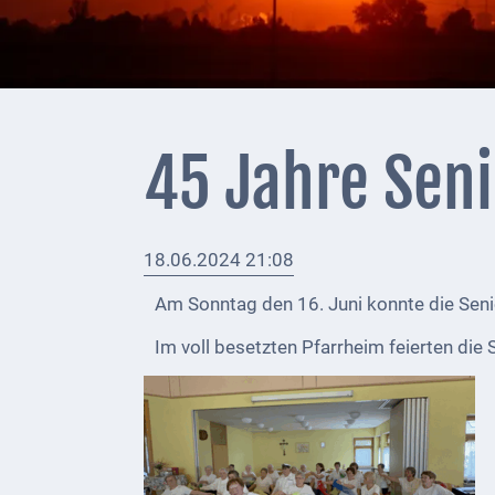
+
Feuerwehrmeldungen
Externe
Behörden
45 Jahre Sen
Gottesdienste
Infrastruktur
18.06.2024 21:08
und
Versorgung
Am Sonntag den 16. Juni konnte die Senio
Baumaßnahmen
Im voll besetzten Pfarrheim feierten di
Abfallentsorgung
Energieversorgung
Breitbandausbau/