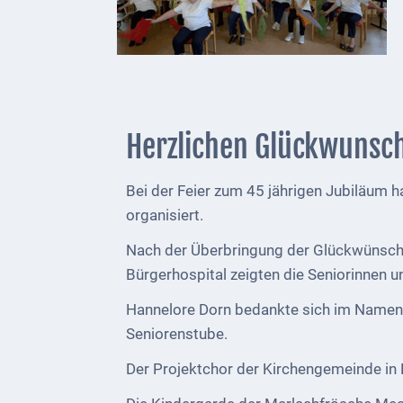
Telekommunikation
Post
Mobilität
Wasser-
Herzlichen Glückwunsc
und
Abwasser
Bei der Feier zum 45 jährigen Jubiläum 
organisiert.
Defibrillatoren
Nach der Überbringung der Glückwünsche 
Katastrophenschutz
Bürgerhospital zeigten die Seniorinnen u
Notfallnummern
Hannelore Dorn bedankte sich im Namen d
Seniorenstube.
Suche
Der Projektchor der Kirchengemeinde in N
Niederkirchen