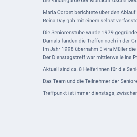
Die Kindergarde der Marlachfrösche Meck
bei
Social
Maria Corbet berichtete über den Ablauf
Media
Reina Day gab mit einem selbst verfasste
Sitemap
Die Seniorenstube wurde 1979 gegründe
Damals fanden die Treffen noch in der Gru
Downloads
Im Jahr 1998 übernahm Elvira Müller die 
Der Dienstagstreff war mittlerweile ins
Historisches
Aktuell sind ca. 8 Helferinnen für die Sen
Bau
Schwesternhaus
Das Team und die Teilnehmer der Senioren
1906
Treffpunkt ist immer dienstags, zwischen
Bürgerhospital
Deidesheim
Akten
ab