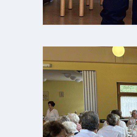
Ferienwohnungen
Wohnmobilstellplatz
Betriebe &
Dienstleister
Handel
&
Handwerk
Dienstleister
Vereine &
Institutionen
Kindergarten
Allgemeine