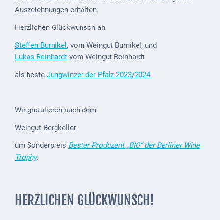
Auszeichnungen erhalten.
Externe
Behörden
Herzlichen Glückwunsch an
Steffen Burnikel
, vom Weingut Burnikel, und
Gottesdienste
Lukas Reinhardt
vom Weingut Reinhardt
Infrastruktur
als beste
Jungwinzer der Pfalz 2023/2024
und
Versorgung
Wir gratulieren auch dem
Baumaßnahmen
Weingut Bergkeller
Abfallentsorgung
um Sonderpreis
Bester Produzent „BIO“ der Berliner Wine
Energieversorgung
Trophy
.
Breitbandausbau/
Telekommunikation
HERZLICHEN GLÜCKWUNSCH!
Post