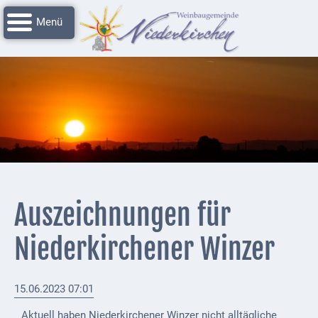
Navigation
Startseite
überspringen
Grussworte
Rathaus
Unser
Niederkirchen
Impressionen
Service
Auszeichnungen für
Nachrichtenarchiv
Niederkirchener Winzer
Verbandsgemeinde
Deidesheim
15.06.2023 07:01
Polizei +
Feuerwehrmeldungen
Aktuell haben Niederkirchener Winzer nicht alltägliche