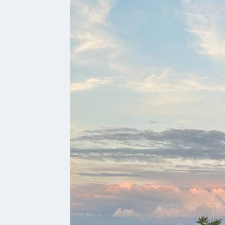
Ferienwohnungen
Wohnmobilstellplatz
Betriebe &
Dienstleister
Handel
&
Handwerk
Dienstleister
Vereine &
Institutionen
Kindergarten
Allgemeine