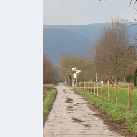
1793
Geplante
Regionalbahn
1907
Teilung
Gemarkungen
ab
1816
Schulbilder
Datenschutz
Kontakt
Veranstaltungen
und Events