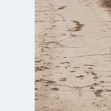
Kultur &
Freizeit
Feste
feiern
Wandern/Nord.Walking
Radfahren
VG
Musikschule
und
VHS
Kalender
Wein &