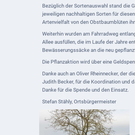
Telekommunikation
Bezüglich der Sortenauswahl stand die G
jeweiligen nachhaltigen Sorten für diese
Post
Artenvielfalt von den Obstbaumblüten ih
Mobilität
Weiterhin wurden am Fahrradweg entlang d
Allee ausfüllen, die im Laufe der Jahre
Wasser-
Bewässerungssäcke an die neu gepflanz
und
Abwasser
Die Pflanzaktion wird über eine Geldspend
Danke auch an Oliver Rheinnecker, der di
Defibrillatoren
Judith Becker, für die Koordination und 
Katastrophenschutz
Danke für die Spende und den Einsatz.
Notfallnummern
Stefan Stähly, Ortsbürgermeister
Suche
Niederkirchen