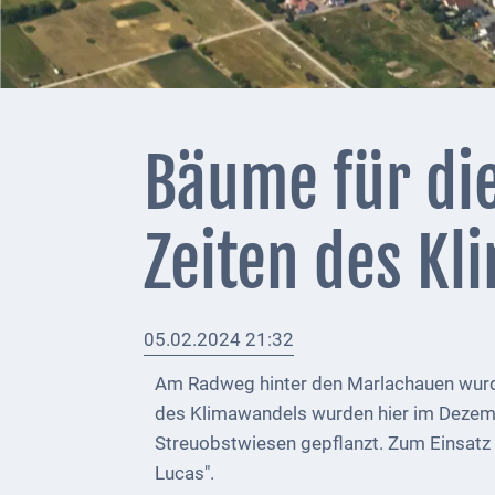
+
Feuerwehrmeldungen
Externe
Behörden
Bäume für die
Gottesdienste
Infrastruktur
Zeiten des K
und
Versorgung
Baumaßnahmen
05.02.2024 21:32
Am Radweg hinter den Marlachauen wurd
Abfallentsorgung
des Klimawandels wurden hier im Dezemb
Energieversorgung
Streuobstwiesen gepflanzt. Zum Einsatz k
Lucas".
Breitbandausbau/