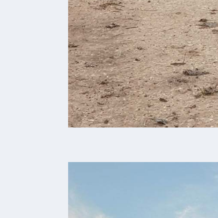
Genuss
Fest
um den
Wein
Weinprinzessin
Wein-
&
Sektgüter,
Destillerien
Gastronomie
und
Caterer
Unterkünfte