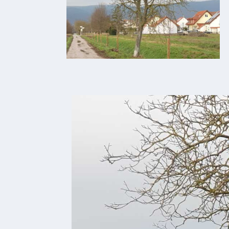
bei
Social
Media
Sitemap
Downloads
Historisches
Bau
Schwesternhaus
1906
Bürgerhospital
Deidesheim
Akten
ab