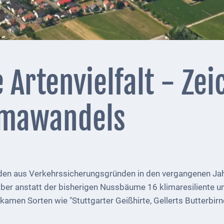
 Artenvielfalt - Zei
limawandels
en aus Verkehrssicherungsgründen in den vergangenen Jah
er anstatt der bisherigen Nussbäume 16 klimaresiliente un
amen Sorten wie "Stuttgarter Geißhirte, Gellerts Butterbirn