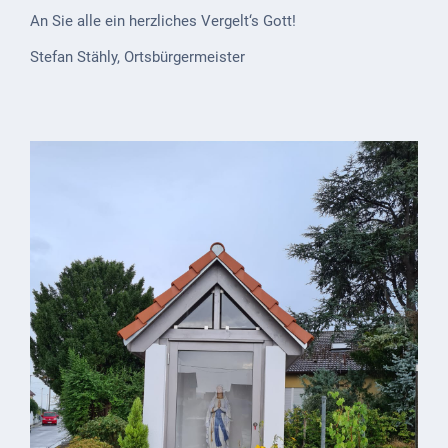
ab
An Sie alle ein herzliches Vergelt‘s Gott!
1816
Stefan Stähly, Ortsbürgermeister
Schulbilder
Datenschutz
Kontakt
Veranstaltungen
und Events
Kultur &
Freizeit
Feste
feiern
Wandern/Nord.Walking
Radfahren