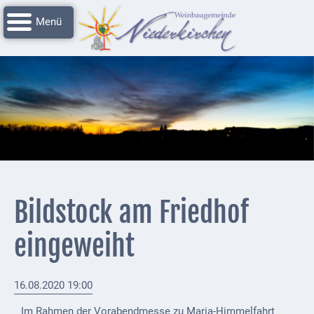
Navigation
Startseite
überspringen
Grussworte
Rathaus
Unser
Niederkirchen
Impressionen
Service
Bildstock am Friedhof
Nachrichtenarchiv
eingeweiht
Verbandsgemeinde
Deidesheim
16.08.2020 19:00
Polizei +
Feuerwehrmeldungen
Im Rahmen der Vorabendmesse zu Maria-Himmelfahrt