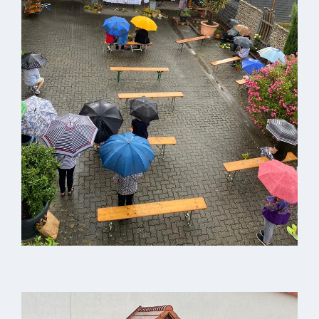
Gastronomie
und
Caterer
Unterkünfte
Ferienwohnungen
Wohnmobilstellplatz
Betriebe &
Dienstleister
Handel &
Handwerk
Dienstleister
Vereine &
Institutionen