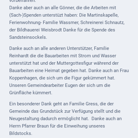
vorbeifahren.
Downloads
Danke aber auch an alle Gönner, die die Arbeiten mit
Historisches
(Sach-)Spenden unterstüzt haben: Die Martinskapelle,
Ferienwohnung- Familie Wassmer, Schreinerei Schnautz,
Bau
der Bildhauerei Weisbrodt Danke für die Spende des
Schwesternhaus
Sandsteinsockels.
1906
Danke auch an alle anderen Unterstützer, Familie
Bürgerhospital
Reinhardt die die Bauarbeiten mit Strom und Wasser
Deidesheim
unterstützt hat und der Muttergottesfigur während der
Bauarbeiten eine Heimat gegeben hat. Danke auch an Frau
Akten
Koppenhagen, die sich um die Figur gekümmert hat.
ab
Unseren Gemeindearbeiter Eugen der sich um die
1793
Grünfläche kümmert.
Geplante
Ein besonderer Dank geht an Familie Gress, die der
Regionalbahn
Gemeinde das Grundstück zur Verfügung stellt und die
1907
Neugestaltung dadurch ermöglicht hat. Danke auch an
Herrn Pfarrer Braun für die Einweihung unseres
Teilung
Bildstocks.
Gemarkungen