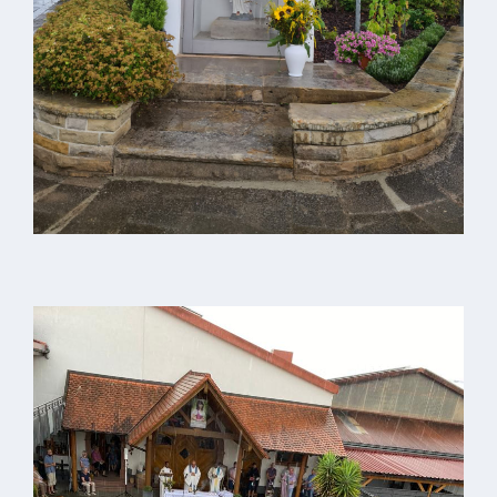
VG
Musikschule
und VHS
Kalender
Wein &
Genuss
Fest um
den
Wein
Weinprinzessin
Wein- &
Sektgüter,
Destillerien