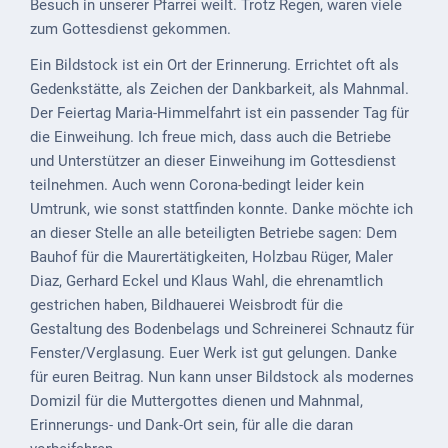
Besuch in unserer Pfarrei weilt. Trotz Regen, waren viele
Mobilität
zum Gottesdienst gekommen.
Wasser-
Ein Bildstock ist ein Ort der Erinnerung. Errichtet oft als
und
Gedenkstätte, als Zeichen der Dankbarkeit, als Mahnmal.
Abwasser
Der Feiertag Maria-Himmelfahrt ist ein passender Tag für
Defibrillatoren
die Einweihung. Ich freue mich, dass auch die Betriebe
und Unterstützer an dieser Einweihung im Gottesdienst
Katastrophenschutz
teilnehmen. Auch wenn Corona-bedingt leider kein
Umtrunk, wie sonst stattfinden konnte. Danke möchte ich
Notfallnummern
an dieser Stelle an alle beteiligten Betriebe sagen: Dem
Bauhof für die Maurertätigkeiten, Holzbau Rüger, Maler
Suche
Diaz, Gerhard Eckel und Klaus Wahl, die ehrenamtlich
Niederkirchen
gestrichen haben, Bildhauerei Weisbrodt für die
bei
Gestaltung des Bodenbelags und Schreinerei Schnautz für
Social
Fenster/Verglasung. Euer Werk ist gut gelungen. Danke
Media
für euren Beitrag. Nun kann unser Bildstock als modernes
Domizil für die Muttergottes dienen und Mahnmal,
Sitemap
Erinnerungs- und Dank-Ort sein, für alle die daran