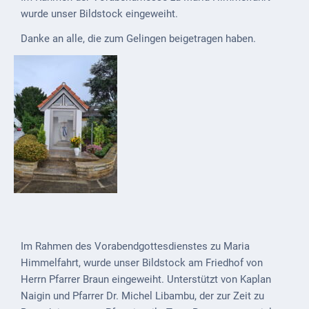
wurde unser Bildstock eingeweiht.
Externe
Behörden
Danke an alle, die zum Gelingen beigetragen haben.
Gottesdienste
Infrastruktur
und
Versorgung
Baumaßnahmen
Abfallentsorgung
Energieversorgung
Breitbandausbau/
Im Rahmen des Vorabendgottesdienstes zu Maria
Telekommunikation
Himmelfahrt, wurde unser Bildstock am Friedhof von
Herrn Pfarrer Braun eingeweiht. Unterstützt von Kaplan
Post
Naigin und Pfarrer Dr. Michel Libambu, der zur Zeit zu