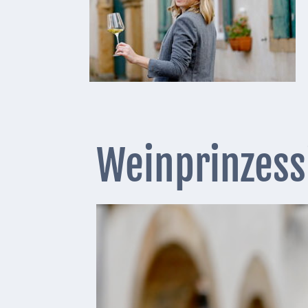
Telekommunikation
Post
Mobilität
Wasser-
und
Abwasser
Weinprinzessi
Defibrillatoren
Katastrophenschutz
Notfallnummern
Suche
Niederkirchen