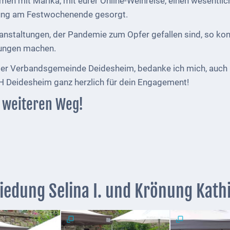
mmen mit Marika, mit eurer Online-Weinreise, einen wesentl
mung am Festwochenende gesorgt.
anstaltungen, der Pandemie zum Opfer gefallen sind, so konn
ungen machen.
in der Verbandsgemeinde Deidesheim, bedanke ich mich, auc
H Deidesheim ganz herzlich für dein Engagement!
n weiteren Weg!
iedung Selina I. und Krönung Kathi 