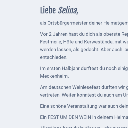
Liebe
Selina
,
Kultur &
Freizeit
als Ortsbürgermeister deiner Heimatgeme
Feste
Vor 2 Jahren hast du dich als oberste R
feiern
Festmeile, Höfe und Kerwestände, mit w
Wandern/Nord.Walking
werden lassen, als gedacht. Aber auch län
entschieden.
Radfahren
Im ersten Halbjahr durftest du noch ein
VG
Meckenheim.
Musikschule
Am deutschen Weinlesefest durften wir 
und
vertreten. Weiter konntest du auch am 
VHS
Eine schöne Veranstaltung war auch dein
Kalender
Ein FEST UM DEN WEIN in deinem Heimato
Wein &