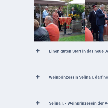
Ferienwohnungen
Wohnmobilstellplatz
Betriebe &
Dienstleister
Handel
&
Einen guten Start in das neue J
Handwerk
Dienstleister
Vereine &
Weinprinzessin Selina I. darf n
Institutionen
Kindergarten
Selina I. - Weinprinzessin der
Allgemeine