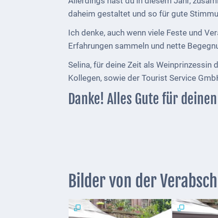
Allerdings hast du in diesem Jahr, zusa
Genuss
daheim gestaltet und so für gute Stim
Fest
Ich denke, auch wenn viele Feste und Ver
um den
Erfahrungen sammeln und nette Begegn
Wein
Selina, für deine Zeit als Weinprinzess
Weinprinzessin
Kollegen, sowie der Tourist Service Gmb
Wein-
Danke! Alles Gute für deine
&
Sektgüter,
Destillerien
Gastronomie
und
Bilder von der Verabsch
Caterer
Unterkünfte