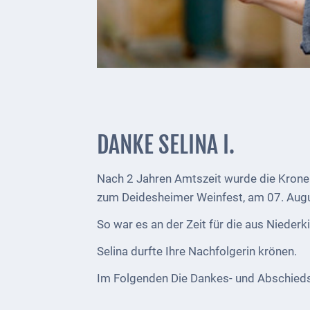
1793
Geplante
Regionalbahn
1907
Teilung
Gemarkungen
DANKE SELINA I.
ab
1816
Nach 2 Jahren Amtszeit wurde die Krone
Schulbilder
zum Deidesheimer Weinfest, am 07. Augu
Datenschutz
So war es an der Zeit für die aus Niederk
Kontakt
Selina durfte Ihre Nachfolgerin krönen.
Im Folgenden Die Dankes- und Abschiedsw
Veranstaltungen
und Events