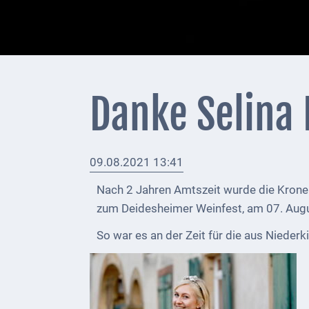
+
Feuerwehrmeldungen
Externe
Behörden
Danke Selina I
Gottesdienste
Infrastruktur
09.08.2021 13:41
und
Versorgung
Nach 2 Jahren Amtszeit wurde die Krone
zum Deidesheimer Weinfest, am 07. Augu
Baumaßnahmen
So war es an der Zeit für die aus Niederk
Abfallentsorgung
Energieversorgung
Breitbandausbau/