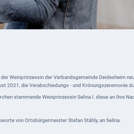
 der Weinprinzessin der Verbandsgemeinde Deidesheim neu 
st 2021, die Verabschiedungs - und Krönungszeremonie du
irchen stammende Weinprinzessin Selina I. diese an Ihre Nac
orte von Ortsbürgermeister Stefan Stähly, an Selina.