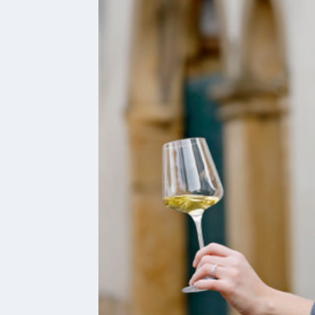
bei
Social
Media
Sitemap
Downloads
Historisches
Bau
Schwesternhaus
1906
Bürgerhospital
Deidesheim
Akten
ab