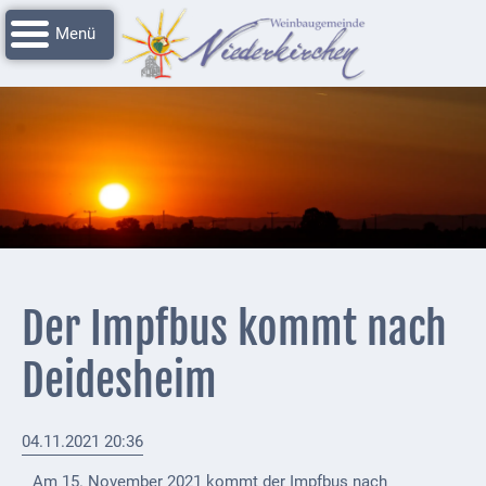
Navigation
Startseite
überspringen
Grussworte
Rathaus
Unser
Niederkirchen
Impressionen
Service
Der Impfbus kommt nach
Nachrichtenarchiv
Deidesheim
Verbandsgemeinde
Deidesheim
04.11.2021 20:36
Polizei +
Feuerwehrmeldungen
Am 15. November 2021 kommt der Impfbus nach