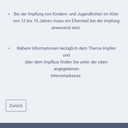
Downloads
Historisches
Bei der Impfung von Kindern
-
und Jugendlichen im Alter
von 12 bis 15 Jahren muss ein Elternteil bei der Impfung
Bau
anwesend sein
.
Schwesternhaus
1906
Nähere Informationen bezüglich dem Thema Impfen
Bürgerhospital
und
Deidesheim
über dem Impfbus
finden Sie unter der oben
angegebenen
Akten
Internetadresse.
ab
1793
Geplante
Regionalbahn
Zurück
1907
Teilung
Gemarkungen