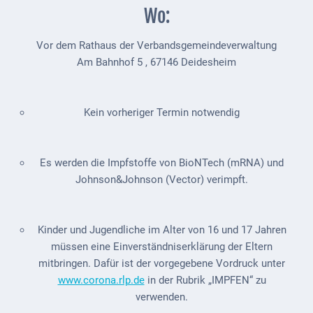
Mobilität
Wo:
Wasser-
Vor dem Rathaus der Verbandsgemeindeverwaltung
und
Am Bahnhof 5 , 67146 Deidesheim
Abwasser
Defibrillatoren
Kein vorheriger Termin notwendig
Katastrophenschutz
Notfallnummern
Es werden die Impfstoffe von BioNTech (mRNA) und
Johnson&Johnson (Vector) verimpft
.
Suche
Niederkirchen
bei
Kinder und Jugendliche im Alter von 16 und 17 Jahren
Social
müssen eine Einverständniserklärung der Eltern
Media
mitbringen. Dafür ist der vorgegebene Vordruck unter
www.corona.rlp.de
in der Rubrik „IMPFEN“ zu
Sitemap
verwenden.