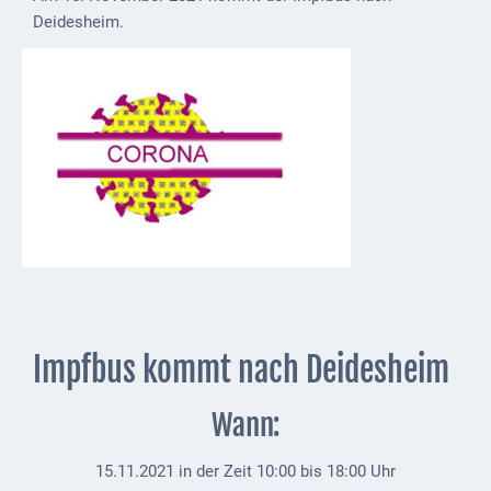
Deidesheim.
Externe
Behörden
Gottesdienste
Infrastruktur
und
Versorgung
Baumaßnahmen
Abfallentsorgung
Energieversorgung
Impfbus kommt nach Deidesheim
Breitbandausbau/
Telekommunikation
Wann:
Post
15.11.2021 in der Zeit 10:00 bis 18:00 Uhr