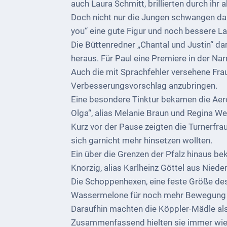
bei
auch Laura Schmitt, brillierten durch ih
Social
Doch nicht nur die Jungen schwangen das 
Media
you“ eine gute Figur und noch bessere La
Die Büttenredner „Chantal und Justin“ d
Sitemap
heraus. Für Paul eine Premiere in der Narr
Auch die mit Sprachfehler versehene Fra
Downloads
Verbesserungsvorschlag anzubringen.
Historisches
Eine besondere Tinktur bekamen die Aero
Olga“, alias Melanie Braun und Regina W
Bau
Kurz vor der Pause zeigten die Turnerfrau
Schwesternhaus
sich garnicht mehr hinsetzen wollten.
1906
Ein über die Grenzen der Pfalz hinaus be
Bürgerhospital
Knorzig, alias Karlheinz Göttel aus Niede
Deidesheim
Die Schoppenhexen, eine feste Größe des
Wassermelone für noch mehr Bewegung 
Akten
Daraufhin machten die Köppler-Mädle al
ab
Zusammenfassend hielten sie immer wiede