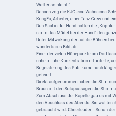
1793
Wetter so bleibt!“
Danach zog die KJG eine Wahnsinns-Schwa
Geplante
KungFu, Arbeiter, einer Tanz-Crew und e
Regionalbahn
Den Saal in der Hand hatten die „Köppler-
1907
nimm das Mädel bei der Hand“ den ganze
Teilung
Unter Mitwirkung der auf die Bühnen be
Gemarkungen
wunderbares Bild ab.
ab
Einer der vielen Höhepunkte am Dorffasc
1816
unheimliche Konzentration erforderte, um
Begeisterung des Publikums noch länger 
Schulbilder
gefeiert.
Direkt aufgenommen haben die Stimmung 
Datenschutz
Braun mit den Solopassagen die Stimmun
Kontakt
Zum Abschluss der Kapelle gab es mit Wu
den Abschluss des Abends. Sie wollten i
Veranstaltungen
gebraucht wird: Cheerleader!!! Schon der
und Events