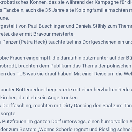
r akrobatisches Können, das sie während der Kampagne für d
Tanzbein, auch die 35 Jahre alte Kolpingfamilie machten mi
une.
argestellt von Paul Buschlinger und Daniela Stähly zum The
etei, die er mit Bravour meisterte.
u Panzer (Petra Heck) tauchte tief ins Dorfgeschehen ein u
bic Frauen eingeimpft, die daraufhin putzmunter auf der B
eisbrodt, brachten dem Publikum das Thema der polnischen 
en des TUS was sie drauf haben! Mit einer Reise um die Welt 
kannter Büttenredner begeisterte mit einer herzhaften Rede a
rkirchen, da blieb kein Auge trocken.
 Dorffasching, machten mit Dirty Dancing den Saal zum Tanz
sorgte.
s Putzfrauen im ganzen Dorf unterwegs, einen humorvollen
r zum Besten: „Wonns Schorle regnet und Riesling schneit,