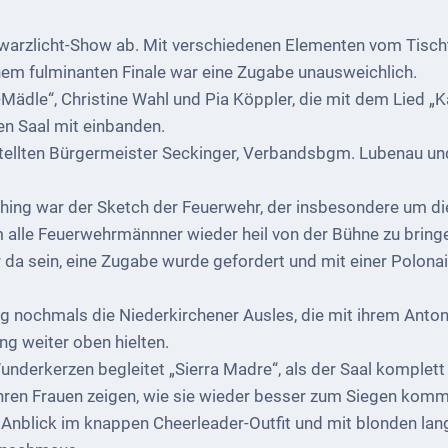
rzlicht-Show ab. Mit verschiedenen Elementen vom Tischte
inem fulminanten Finale war eine Zugabe unausweichlich.
Mädle“, Christine Wahl und Pia Köppler, die mit dem Lied „Ka
n Saal mit einbanden.
stellten Bürgermeister Seckinger, Verbandsbgm. Lubenau un
hing war der Sketch der Feuerwehr, der insbesondere um die
 alle Feuerwehrmännner wieder heil von der Bühne zu bringe
da sein, eine Zugabe wurde gefordert und mit einer Polona
nochmals die Niederkirchener Ausles, die mit ihrem Anton
g weiter oben hielten.
nderkerzen begleitet „Sierra Madre“, als der Saal komplet
hren Frauen zeigen, wie sie wieder besser zum Siegen komm
 Anblick im knappen Cheerleader-Outfit und mit blonden lan