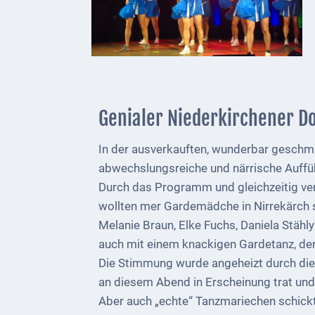
Telekommunikation
Post
Mobilität
Wasser-
Genialer Niederkirchener D
und
Abwasser
In der ausverkauften, wunderbar geschm
abwechslungsreiche und närrische Auffü
Defibrillatoren
Durch das Programm und gleichzeitig ver
Katastrophenschutz
wollten mer Gardemädche in Nirrekärch s
Melanie Braun, Elke Fuchs, Daniela Stähl
Notfallnummern
auch mit einem knackigen Gardetanz, den
Die Stimmung wurde angeheizt durch die 
Suche
an diesem Abend in Erscheinung trat und 
Niederkirchen
Aber auch „echte“ Tanzmariechen schickte