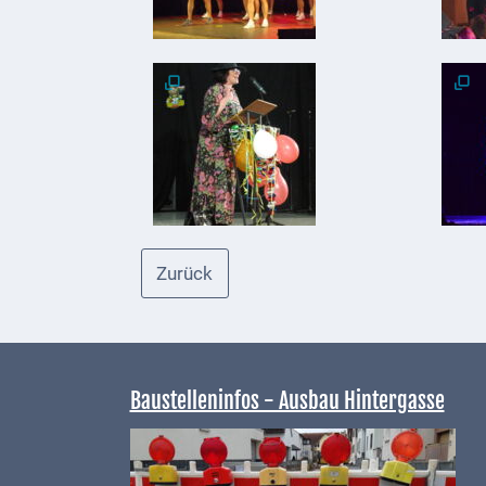
Genuss
Fest
um den
Wein
Weinprinzessin
Wein-
&
Sektgüter,
Zurück
Destillerien
Gastronomie
und
Baustelleninfos - Ausbau Hintergasse
Caterer
Unterkünfte