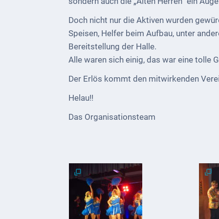
sondern auch die „Alten Herren“ ein Au
Kultur &
Doch nicht nur die Aktiven wurden gewür
Freizeit
Speisen, Helfer beim Aufbau, unter ander
Bereitstellung der Halle.
Feste
Alle waren sich einig, das war eine tolle
feiern
Der Erlös kommt den mitwirkenden Verei
Wandern/Nord.Walking
Helau!!
Radfahren
Das Organisationsteam
VG
Musikschule
und
VHS
Kalender
Wein &