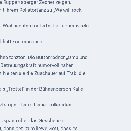
ie Ruppertsberger Zecher zeigen.
t ihrem Rollatortanz zu „We will rock
ma Weihnachten forderte die Lachmuskeln
nd hatte so manchen
ühne tanzten. Die Büttenredner „Oma und
Betreuungskraft humorvoll näher.
hielten sie die Zuschauer auf Trab, die
ls „Trottel“ in der Bühnenperson Kalle
tempel, der mit einer kullernden
 Abspann über das Geschehen.
 dann bet´ zum liewe Gott, dass es