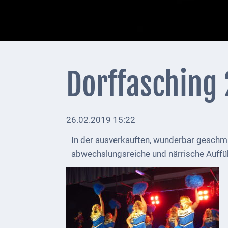
+
Feuerwehrmeldungen
Externe
Behörden
Dorffasching
Gottesdienste
Infrastruktur
26.02.2019 15:22
und
Versorgung
In der ausverkauften, wunderbar geschm
abwechslungsreiche und närrische Auffü
Baumaßnahmen
Abfallentsorgung
Energieversorgung
Breitbandausbau/