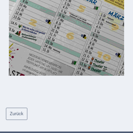
Downloads
Historisches
Bau
Schwesternhaus
1906
Bürgerhospital
Deidesheim
Akten
ab
1793
Geplante
Regionalbahn
1907
Zurück
Teilung
Gemarkungen