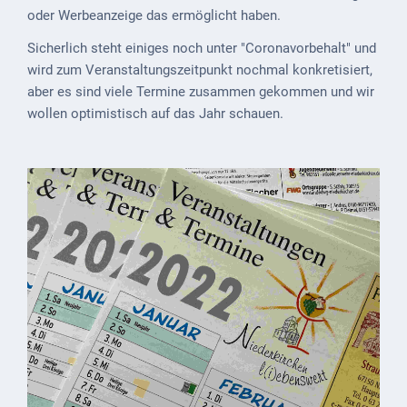
Mobilität
oder Werbeanzeige das ermöglicht haben.
Wasser-
Sicherlich steht einiges noch unter "Coronavorbehalt" und
und
wird zum Veranstaltungszeitpunkt nochmal konkretisiert,
Abwasser
aber es sind viele Termine zusammen gekommen und wir
wollen optimistisch auf das Jahr schauen.
Defibrillatoren
Katastrophenschutz
Notfallnummern
Suche
Niederkirchen
bei
Social
Media
Sitemap