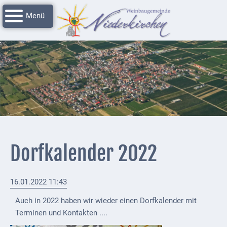
Navigation
Startseite
überspringen
Grussworte
Rathaus
Unser
Niederkirchen
Impressionen
Service
Dorfkalender 2022
Nachrichtenarchiv
Verbandsgemeinde
16.01.2022 11:43
Deidesheim
Auch in 2022 haben wir wieder einen Dorfkalender mit
Polizei +
Terminen und Kontakten ....
Feuerwehrmeldungen