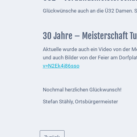
Telekommunikation
Glückwünsche auch an die Ü32 Damen. Si
Post
Mobilität
30 Jahre – Meisterschaft T
Wasser-
Aktuelle wurde auch ein Video von der M
und
und auch Bilder von der Feier am Dorfpla
Abwasser
v=N2Ek4j86sso
Defibrillatoren
Katastrophenschutz
Nochmal herzlichen Glückwunsch!
Stefan Stähly, Ortsbürgermeister
Notfallnummern
Suche
Niederkirchen