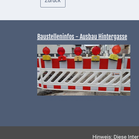
Zurück
bei
Social
Media
Sitemap
Baustelleninfos - Ausbau Hintergasse
Downloads
Historisches
Bau
Schwesternhaus
1906
Infos zu aktuellen Baumaßnahmen - Ausbau Hintergass
Bürgerhospital
Deidesheim
Akten
ab
Hinweis: Diese Inte