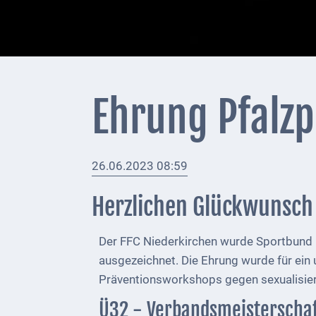
+
Feuerwehrmeldungen
Externe
Behörden
Ehrung Pfalzp
Gottesdienste
Infrastruktur
26.06.2023 08:59
und
Versorgung
Herzlichen Glückwunsch
Baumaßnahmen
Der FFC Niederkirchen wurde Sportbund P
Abfallentsorgung
ausgezeichnet. Die Ehrung wurde für ei
Energieversorgung
Präventionsworkshops gegen sexualisier
Ü32 - Verbandsmeisterschaf
Breitbandausbau/