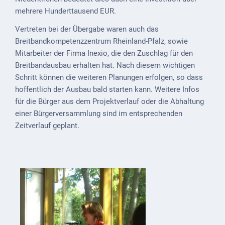
Downloads
mehrere Hunderttausend EUR.
Historisches
Vertreten bei der Übergabe waren auch das
Breitbandkompetenzzentrum Rheinland-Pfalz, sowie
Bau
Mitarbeiter der Firma Inexio, die den Zuschlag für den
Schwesternhaus
Breitbandausbau erhalten hat. Nach diesem wichtigen
1906
Schritt können die weiteren Planungen erfolgen, so dass
Bürgerhospital
hoffentlich der Ausbau bald starten kann. Weitere Infos
Deidesheim
für die Bürger aus dem Projektverlauf oder die Abhaltung
einer Bürgerversammlung sind im entsprechenden
Akten
Zeitverlauf geplant.
ab
1793
Geplante
Regionalbahn
1907
Teilung
Gemarkungen