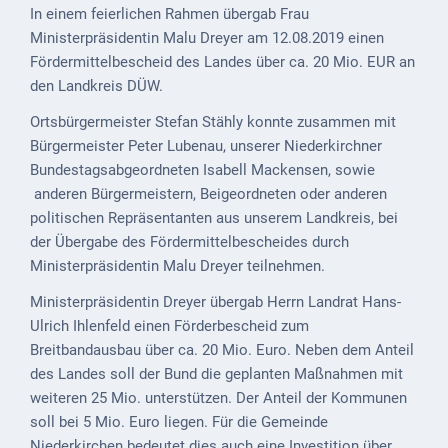
Mobilität
In einem feierlichen Rahmen übergab Frau
Ministerpräsidentin Malu Dreyer am 12.08.2019 einen
Wasser-
Fördermittelbescheid des Landes über ca. 20 Mio. EUR an
und
den Landkreis DÜW.
Abwasser
Ortsbürgermeister Stefan Stähly konnte zusammen mit
Defibrillatoren
Bürgermeister Peter Lubenau, unserer Niederkirchner
Bundestagsabgeordneten Isabell Mackensen, sowie
Katastrophenschutz
anderen Bürgermeistern, Beigeordneten oder anderen
Notfallnummern
politischen Repräsentanten aus unserem Landkreis, bei
der Übergabe des Fördermittelbescheides durch
Suche
Ministerpräsidentin Malu Dreyer teilnehmen.
Niederkirchen
Ministerpräsidentin Dreyer übergab Herrn Landrat Hans-
bei
Ulrich Ihlenfeld einen Förderbescheid zum
Social
Breitbandausbau über ca. 20 Mio. Euro. Neben dem Anteil
Media
des Landes soll der Bund die geplanten Maßnahmen mit
weiteren 25 Mio. unterstützen. Der Anteil der Kommunen
Sitemap
soll bei 5 Mio. Euro liegen. Für die Gemeinde
Niederkirchen bedeutet dies auch eine Investition über