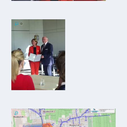
VG
Musikschule
und VHS
Kalender
Wein &
Genuss
Fest um
den
Wein
Weinprinzessin
Wein- &
Sektgüter,
Destillerien