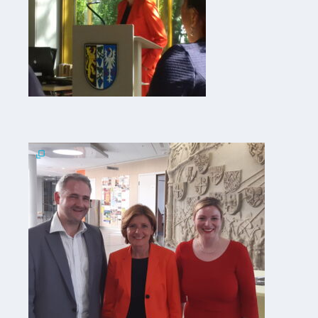
ab
1816
Schulbilder
Datenschutz
Kontakt
Veranstaltungen
und Events
Kultur &
Freizeit
Feste
feiern
Wandern/Nord.Walking
Radfahren