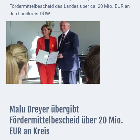
Fördermittelbescheid des Landes über ca. 20 Mio. EUR an
Externe
den Landkreis DÜW.
Behörden
Gottesdienste
Infrastruktur
und
Versorgung
Baumaßnahmen
Abfallentsorgung
Energieversorgung
Malu Dreyer übergibt
Breitbandausbau/
Telekommunikation
Fördermittelbescheid über 20 Mio.
EUR an Kreis
Post