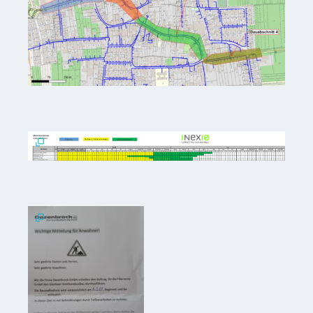
Gastronomie
und
Caterer
Unterkünfte
Ferienwohnungen
Wohnmobilstellplatz
Betriebe &
Dienstleister
Handel &
Handwerk
Dienstleister
Vereine &
Institutionen