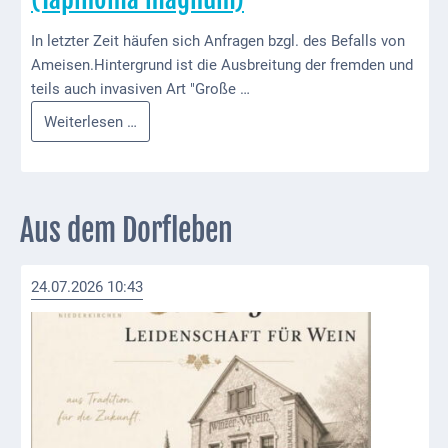
ab
In letzter Zeit häufen sich Anfragen bzgl. des Befalls von
1816
Ameisen.Hintergrund ist die Ausbreitung der fremden und
Schulbilder
teils auch invasiven Art "Große …
Info
Weiterlesen …
Datenschutz
zur
Kontakt
großen
Drüsenameise
Veranstaltungen
(Tapinoma
Aus dem Dorfleben
und Events
magnum)
Kultur &
24.07.2026 10:43
Freizeit
Feste
feiern
Wandern/Nord.Walking
Radfahren