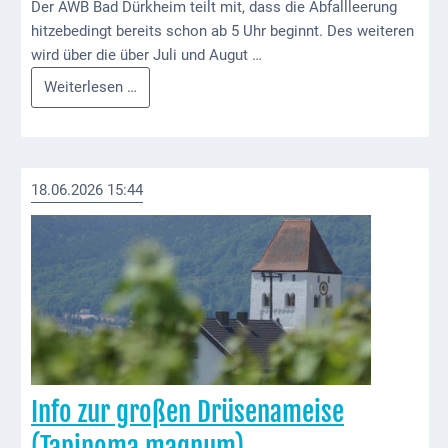
Downloads
Der AWB Bad Dürkheim teilt mit, dass die Abfallleerung
hitzebedingt bereits schon ab 5 Uhr beginnt. Des weiteren
Historisches
wird über die über Juli und Augut …
Infos
Weiterlesen …
Bau
zur
Schwesternhaus
Abfallsammlung
1906
Bürgerhospital
18.06.2026 15:44
Deidesheim
Akten
ab
1793
Geplante
Regionalbahn
1907
Info zur großen Drüsenameise
Teilung
(Tapinoma magnum)
Gemarkungen