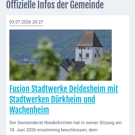
Offizielle Infos der Gemeinde
Externe
Behörden
03.07.2026 20:27
Gottesdienste
Infrastruktur
und
Versorgung
Baumaßnahmen
Abfallentsorgung
Fusion Stadtwerke Deidesheim mit
Energieversorgung
Stadtwerken Dürkheim und
Breitbandausbau/
Wachenheim
Telekommunikation
Der Gemeinderat Niederkirchen hat in seiner Sitzung am
Post
18. Juni 2026 einstimmig beschlossen, dem