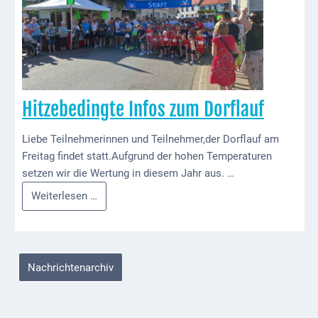
Kindergarten
für
das
Allgemeine
tolle
Infos
Fest!
Elternausschuss
Hitzebedingte Infos zum Dorflauf
Liebe Teilnehmerinnen und Teilnehmer,der Dorflauf am
Freitag findet statt.Aufgrund der hohen Temperaturen
setzen wir die Wertung in diesem Jahr aus. …
Hitzebedingte
Weiterlesen …
Infos
zum
Dorflauf
Nachrichtenarchiv