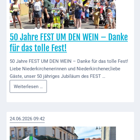
Gastronomie
und
Caterer
Unterkünfte
50 Jahre FEST UM DEN WEIN – Danke
Ferienwohnungen
für das tolle Fest!
Wohnmobilstellplatz
50 Jahre FEST UM DEN WEIN – Danke für das tolle Fest!
Betriebe &
Liebe Niederkirchenerinnen und Niederkirchener,liebe
Dienstleister
Gäste, unser 50 jähriges Jubiläum des FEST …
50
Weiterlesen …
Handel &
Jahre
Handwerk
FEST
Dienstleister
UM
DEN
24.06.2026 09:42
Vereine &
WEIN
Institutionen
–
Danke