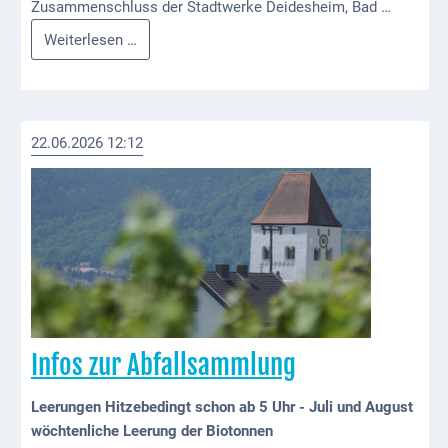
Mobilität
Zusammenschluss der Stadtwerke Deidesheim, Bad …
Fusion
Weiterlesen …
Wasser-
Stadtwerke
und
Deidesheim
Abwasser
mit
Stadtwerken
Defibrillatoren
22.06.2026 12:12
Dürkheim
Katastrophenschutz
und
Wachenheim
Notfallnummern
Suche
Niederkirchen
bei
Social
Infos zur Abfallsammlung
Media
Leerungen Hitzebedingt schon ab 5 Uhr - Juli und August
Sitemap
wöchtenliche Leerung der Biotonnen