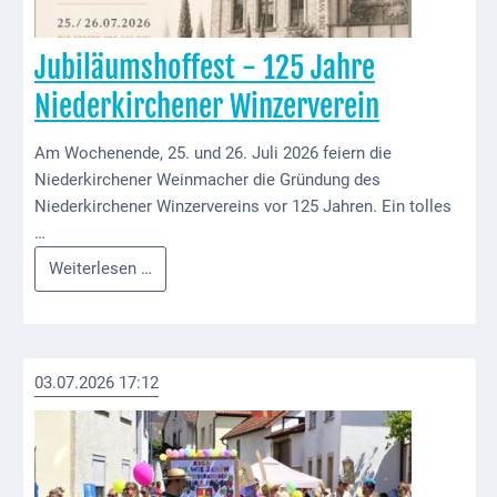
VG
Jubiläumshoffest - 125 Jahre
Musikschule
und VHS
Niederkirchener Winzerverein
Kalender
Am Wochenende, 25. und 26. Juli 2026 feiern die
Niederkirchener Weinmacher die Gründung des
Wein &
Niederkirchener Winzervereins vor 125 Jahren. Ein tolles
Genuss
…
Fest um
Jubiläumshoffest
Weiterlesen …
den
-
Wein
125
Jahre
Weinprinzessin
Niederkirchener
03.07.2026 17:12
Winzerverein
Wein- &
Sektgüter,
Destillerien