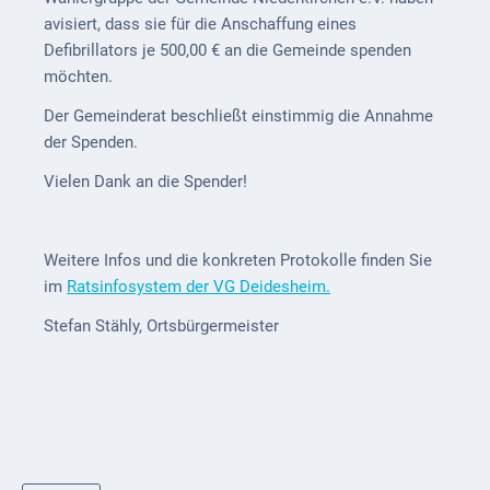
ab
avisiert, dass sie für die Anschaffung eines
1816
Defibrillators je 500,00 € an die Gemeinde spenden
möchten.
Schulbilder
Der Gemeinderat beschließt einstimmig die Annahme
Datenschutz
der Spenden.
Vielen Dank an die Spender!
Kontakt
Veranstaltungen
und Events
Weitere Infos und die konkreten Protokolle finden Sie
im
Ratsinfosystem der VG Deidesheim.
Kultur &
Freizeit
Stefan Stähly, Ortsbürgermeister
Feste
feiern
Wandern/Nord.Walking
Radfahren