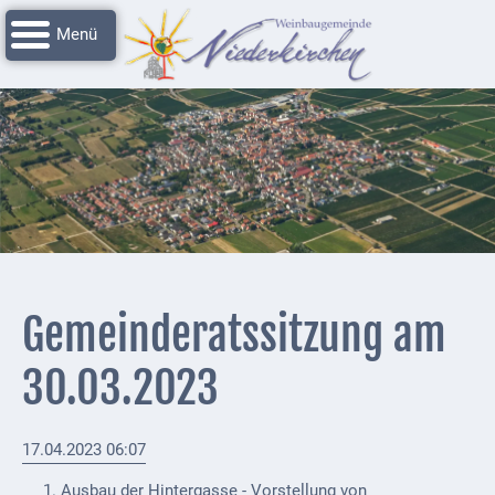
Navigation
Startseite
überspringen
Grussworte
Rathaus
Unser
Niederkirchen
Impressionen
Service
Gemeinderatssitzung am
Nachrichtenarchiv
30.03.2023
Verbandsgemeinde
Deidesheim
17.04.2023 06:07
Polizei +
Feuerwehrmeldungen
Ausbau der Hintergasse - Vorstellung von