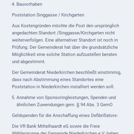
Downloads
Bauvorhaben
Historisches
Poststation Singgasse / Kirchgarten
Aus Kostengründen möchte die Post den ursprünglich
Bau
angedachten Standort /Singgasse/Kirchgarten nicht
Schwesternhaus
weiterverfolgen. Eine alternativer Standort ist noch in
1906
Prüfung. Der Gemeinderat hat über die grundsätzliche
Bürgerhospital
Möglichkeit eine solche Station aufzustellen beraten
Deidesheim
und abgestimmt.
Akten
Der Gemeinderat Niederkirchen beschließt einstimmig,
ab
dass nach Abstimmung eines Standortes eine
1793
Poststation in Niederkirchen installiert werden soll.
Annahme von Sponsoringleistungen, Spenden und
Geplante
ähnlichen Zuwendungen gem. § 94 Abs. 3 GemO
Regionalbahn
1907
Geldspenden für die Anschaffung eines Defibrillators-
Teilung
Die VR Bank Mittelhaardt eG sowie die Freie
Gemarkungen
Wählergruppe der Gemeinde Niederkirchen e.V. haben