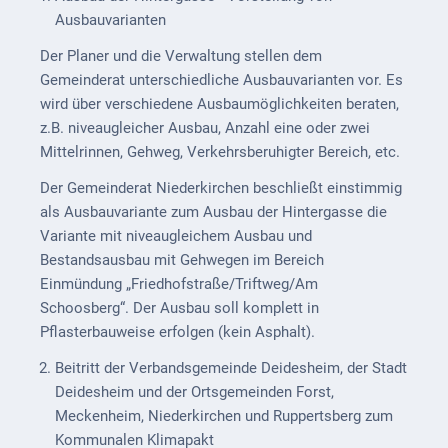
Ausbauvarianten
Externe
Behörden
Der Planer und die Verwaltung stellen dem
Gemeinderat unterschiedliche Ausbauvarianten vor. Es
Gottesdienste
wird über verschiedene Ausbaumöglichkeiten beraten,
z.B. niveaugleicher Ausbau, Anzahl eine oder zwei
Infrastruktur
Mittelrinnen, Gehweg, Verkehrsberuhigter Bereich, etc.
und
Versorgung
Der Gemeinderat Niederkirchen beschließt einstimmig
als Ausbauvariante zum Ausbau der Hintergasse die
Baumaßnahmen
Variante mit niveaugleichem Ausbau und
Bestandsausbau mit Gehwegen im Bereich
Abfallentsorgung
Einmündung „Friedhofstraße/Triftweg/Am
Energieversorgung
Schoosberg“. Der Ausbau soll komplett in
Pflasterbauweise erfolgen (kein Asphalt).
Breitbandausbau/
Beitritt der Verbandsgemeinde Deidesheim, der Stadt
Telekommunikation
Deidesheim und der Ortsgemeinden Forst,
Post
Meckenheim, Niederkirchen und Ruppertsberg zum
Kommunalen Klimapakt