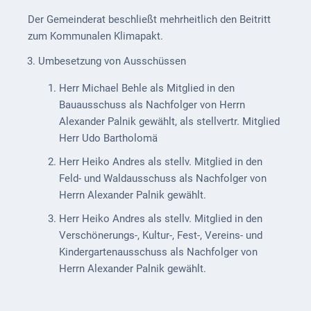
Mobilität
Der Gemeinderat beschließt mehrheitlich den Beitritt
Wasser-
zum Kommunalen Klimapakt.
und
Umbesetzung von Ausschüssen
Abwasser
Herr Michael Behle als Mitglied in den
Defibrillatoren
Bauausschuss als Nachfolger von Herrn
Alexander Palnik gewählt, als stellvertr. Mitglied
Katastrophenschutz
Herr Udo Bartholomä
Notfallnummern
Herr Heiko Andres als stellv. Mitglied in den
Feld- und Waldausschuss als Nachfolger von
Suche
Herrn Alexander Palnik gewählt.
Niederkirchen
Herr Heiko Andres als stellv. Mitglied in den
bei
Verschönerungs-, Kultur-, Fest-, Vereins- und
Social
Kindergartenausschuss als Nachfolger von
Media
Herrn Alexander Palnik gewählt.
Sitemap