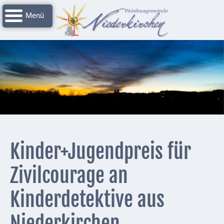
Navigation
Startseite
überspringen
Grussworte
Rathaus
Unser
Niederkirchen
Impressionen
Service
Kinder+Jugendpreis für
Nachrichtenarchiv
Zivilcourage an
Verbandsgemeinde
Deidesheim
Kinderdetektive aus
Polizei +
Niederkirchen
Feuerwehrmeldungen