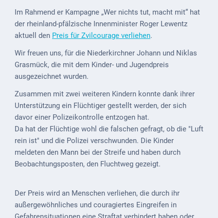
Mobilität
Im Rahmend er Kampagne „Wer nichts tut, macht mit“ hat
Wasser-
der rheinland-pfälzische Innenminister Roger Lewentz
und
aktuell den
Preis für Zvilcourage verliehen
.
Abwasser
Wir freuen uns, für die Niederkirchner Johann und Niklas
Grasmück, die mit dem Kinder- und Jugendpreis
Defibrillatoren
ausgezeichnet wurden.
Katastrophenschutz
Zusammen mit zwei weiteren Kindern konnte dank ihrer
Unterstützung ein Flüchtiger gestellt werden, der sich
Notfallnummern
davor einer Polizeikontrolle entzogen hat.
Suche
Da hat der Flüchtige wohl die falschen gefragt, ob die "Luft
rein ist" und die Polizei verschwunden. Die Kinder
Niederkirchen
meldeten den Mann bei der Streife und haben durch
bei
Beobachtungsposten, den Fluchtweg gezeigt.
Social
Media
Der Preis wird an Menschen verliehen, die durch ihr
Sitemap
außergewöhnliches und couragiertes Eingreifen in
Gefahrensituationen eine Straftat verhindert haben oder