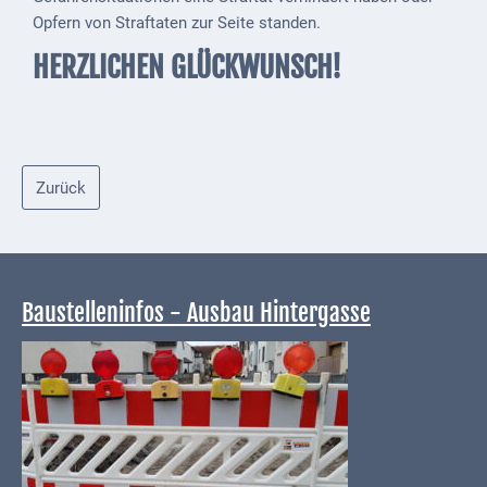
Downloads
Opfern von Straftaten zur Seite standen.
Historisches
HERZLICHEN GLÜCKWUNSCH!
Bau
Schwesternhaus
1906
Zurück
Bürgerhospital
Deidesheim
Akten
ab
Baustelleninfos - Ausbau Hintergasse
1793
Geplante
Regionalbahn
1907
Teilung
Gemarkungen