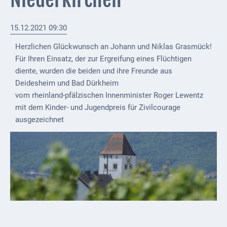
Externe
Behörden
15.12.2021 09:30
Herzlichen Glückwunsch an Johann und Niklas Grasmück!
Gottesdienste
Für Ihren Einsatz, der zur Ergreifung eines Flüchtigen
Infrastruktur
diente, wurden die beiden und ihre Freunde aus
und
Deidesheim und Bad Dürkheim
Versorgung
vom rheinland-pfälzischen Innenminister Roger Lewentz
mit dem Kinder- und Jugendpreis für Zivilcourage
Baumaßnahmen
ausgezeichnet
Abfallentsorgung
Energieversorgung
Breitbandausbau/
Telekommunikation
Post