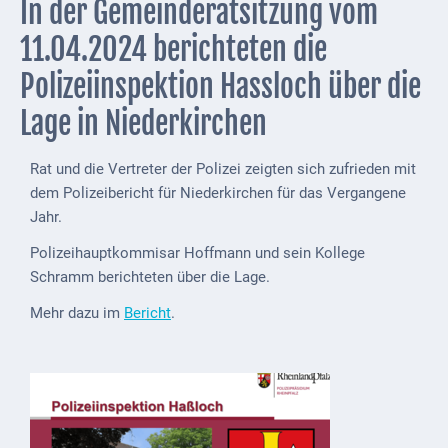
In der Gemeinderatsitzung vom
Externe
11.04.2024 berichteten die
Behörden
Polizeiinspektion Hassloch über die
Gottesdienste
Lage in Niederkirchen
Infrastruktur
und
Rat und die Vertreter der Polizei zeigten sich zufrieden mit
Versorgung
dem Polizeibericht für Niederkirchen für das Vergangene
Jahr.
Baumaßnahmen
Polizeihauptkommisar Hoffmann und sein Kollege
Abfallentsorgung
Schramm berichteten über die Lage.
Energieversorgung
Mehr dazu im
Bericht
.
Breitbandausbau/
Telekommunikation
Post