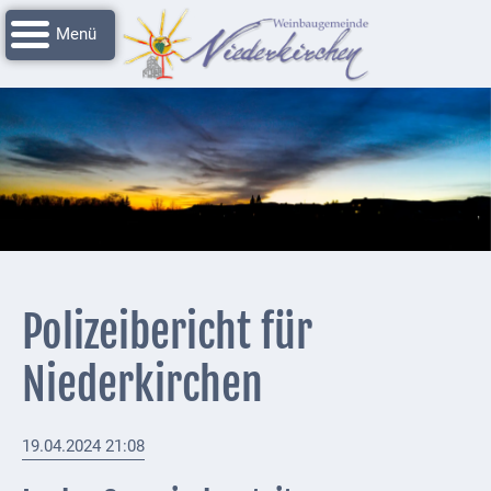
Navigation
Startseite
überspringen
Grussworte
Rathaus
Unser
Niederkirchen
Impressionen
Service
Polizeibericht für
Nachrichtenarchiv
Niederkirchen
Verbandsgemeinde
Deidesheim
19.04.2024 21:08
Polizei +
Feuerwehrmeldungen