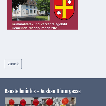
Mobilität
Wasser-
und
Abwasser
Defibrillatoren
Katastrophenschutz
Notfallnummern
Suche
Zurück
Niederkirchen
bei
Social
Media
Baustelleninfos - Ausbau Hintergasse
Sitemap