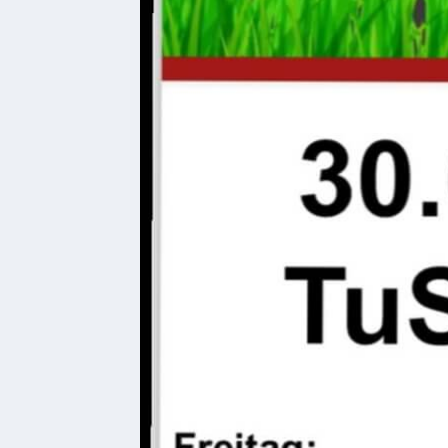
Ferienwohnungen
Wohnmobilstellplatz
Betriebe &
Dienstleister
Handel
&
Handwerk
Dienstleister
Vereine &
Institutionen
Kindergarten
Allgemeine