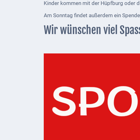
Kinder kommen mit der Hüpfburg oder d
Telekommunikation
Am Sonntag findet außerdem ein Spenden
Post
Wir wünschen viel Spas
Mobilität
Wasser-
und
Abwasser
Defibrillatoren
Katastrophenschutz
Notfallnummern
Suche
Niederkirchen