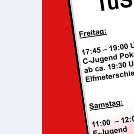
1793
Geplante
Regionalbahn
1907
Teilung
Gemarkungen
ab
1816
Schulbilder
Datenschutz
Kontakt
Veranstaltungen
und Events