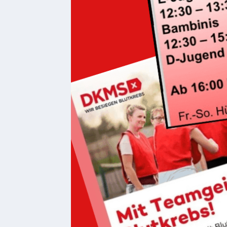
Kultur &
Freizeit
Feste
feiern
Wandern/Nord.Walking
Radfahren
VG
Musikschule
und
VHS
Kalender
Wein &