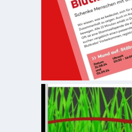
Genuss
Fest
um den
Wein
Weinprinzessin
Wein-
&
Sektgüter,
Destillerien
Gastronomie
und
Caterer
Unterkünfte