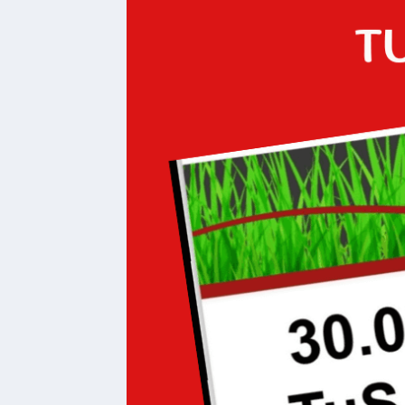
bei
Social
Media
Sitemap
Downloads
Historisches
Bau
Schwesternhaus
1906
Bürgerhospital
Deidesheim
Akten
ab