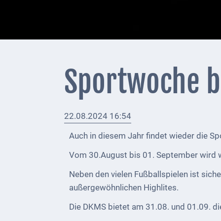
+
Feuerwehrmeldungen
Externe
Behörden
Sportwoche b
Gottesdienste
Infrastruktur
22.08.2024 16:54
und
Versorgung
Auch in diesem Jahr findet wieder die S
Baumaßnahmen
Vom 30.August bis 01. September wird 
Abfallentsorgung
Neben den vielen Fußballspielen ist sich
außergewöhnlichen Highlites.
Energieversorgung
Die DKMS bietet am 31.08. und 01.09. di
Breitbandausbau/