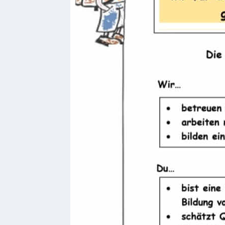
Telekommunikation
Post
Mobilität
Wasser-
und
Abwasser
Defibrillatoren
Katastrophenschutz
Notfallnummern
Suche
Niederkirchen