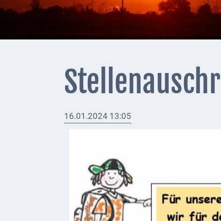
+
Feuerwehrmeldungen
Externe
Behörden
Stellenausch
Gottesdienste
Infrastruktur
16.01.2024 13:05
und
Versorgung
Baumaßnahmen
Abfallentsorgung
Energieversorgung
Breitbandausbau/