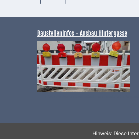
Kultur &
Freizeit
Feste
Baustelleninfos - Ausbau Hintergasse
feiern
Wandern/Nord.Walking
Radfahren
VG
Musikschule
und
Infos zu aktuellen Baumaßnahmen - Ausbau Hintergass
VHS
Kalender
Wein &
Hinweis: Diese Inte