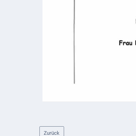
1793
Geplante
Regionalbahn
1907
Teilung
Gemarkungen
ab
1816
Schulbilder
Datenschutz
Kontakt
Veranstaltungen
und Events
Zurück