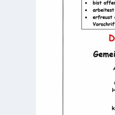
bei
Social
Media
Sitemap
Downloads
Historisches
Bau
Schwesternhaus
1906
Bürgerhospital
Deidesheim
Akten
ab