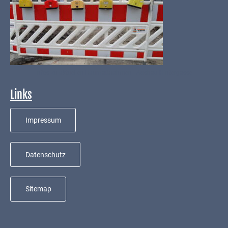
ab
1816
Schulbilder
Datenschutz
Infos zu aktuellen Baumaßnahmen - Ausbau Hintergasse
Kontakt
Links
Veranstaltungen
und Events
Impressum
Kultur &
Freizeit
Datenschutz
Feste
feiern
Sitemap
Wandern/Nord.Walking
Radfahren