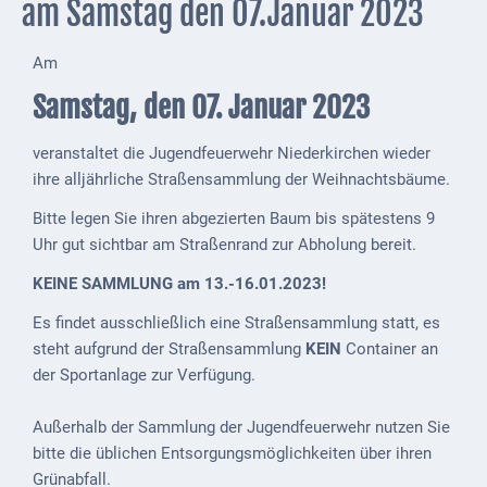
am Samstag den 07.Januar 2023
Externe
Behörden
Am
Samstag, den 07. Januar 2023
Gottesdienste
Infrastruktur
veranstaltet die Jugendfeuerwehr Niederkirchen wieder
und
ihre alljährliche Straßensammlung der Weihnachtsbäume.
Versorgung
Bitte legen Sie ihren abgezierten Baum bis spätestens 9
Baumaßnahmen
Uhr gut sichtbar am Straßenrand zur Abholung bereit.
KEINE SAMMLUNG am 13.-16.01.2023!
Abfallentsorgung
Es findet ausschließlich eine Straßensammlung statt, es
Energieversorgung
steht aufgrund der Straßensammlung
KEIN
Container an
der Sportanlage zur Verfügung.
Breitbandausbau/
Telekommunikation
Außerhalb der Sammlung der Jugendfeuerwehr nutzen Sie
Post
bitte die üblichen Entsorgungsmöglichkeiten über ihren
Grünabfall.