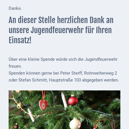
Mobilität
Danke.
Wasser-
An dieser Stelle herzlichen Dank an
und
Abwasser
unsere Jugendfeuerwehr für Ihren
Einsatz!
Defibrillatoren
Katastrophenschutz
Über eine kleine Spende würde sich die Jugendfeuerwehr
Notfallnummern
freuen.
Spenden können gerne bei Peter Sterff, Rohrweiherweg 2
Suche
oder Stefan Schmitt, Hauptstraße 103 abgegeben werden.
Niederkirchen
bei
Social
Media
Sitemap