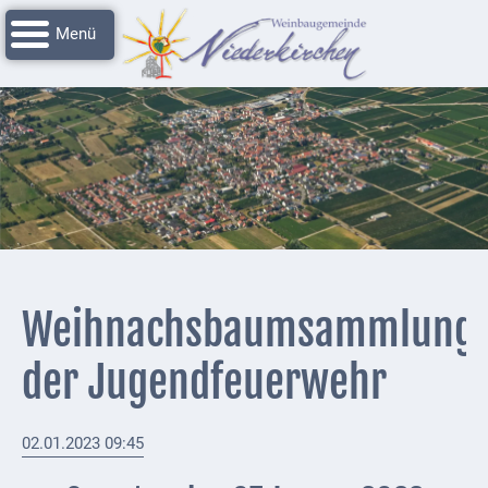
Navigation
Startseite
überspringen
Grussworte
Rathaus
Unser
Niederkirchen
Impressionen
Service
Weihnachsbaumsammlung
Nachrichtenarchiv
der Jugendfeuerwehr
Verbandsgemeinde
Deidesheim
02.01.2023 09:45
Polizei +
Feuerwehrmeldungen