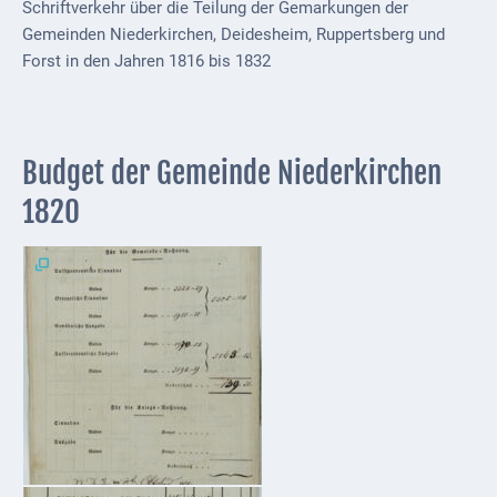
Schriftverkehr über die Teilung der Gemarkungen der
Externe
Gemeinden Niederkirchen, Deidesheim, Ruppertsberg und
Behörden
Forst in den Jahren 1816 bis 1832
Gottesdienste
Infrastruktur
Budget der Gemeinde Niederkirchen
und
1820
Versorgung
Baumaßnahmen
Abfallentsorgung
Energieversorgung
Breitbandausbau/
Telekommunikation
Post