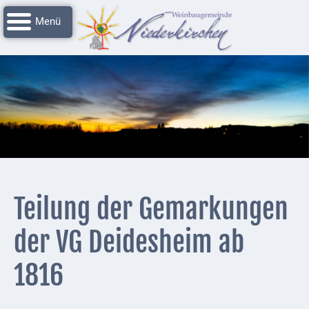
Navigation
Startseite
überspringen
Grussworte
Rathaus
Unser
Niederkirchen
Impressionen
Service
Teilung der Gemarkungen
Nachrichtenarchiv
der VG Deidesheim ab
Verbandsgemeinde
Deidesheim
1816
Polizei +
Feuerwehrmeldungen