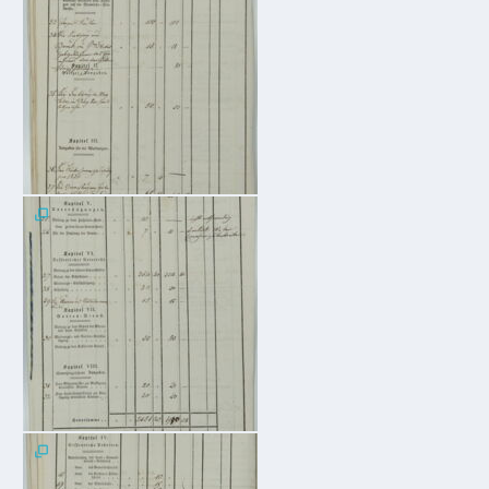
ab
1816
Schulbilder
Datenschutz
Kontakt
Veranstaltungen
und Events
Kultur &
Freizeit
Feste
feiern
Wandern/Nord.Walking
Radfahren