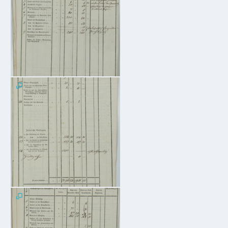
Gastronomie
und
Caterer
Unterkünfte
Ferienwohnungen
Wohnmobilstellplatz
Betriebe &
Dienstleister
Handel &
Handwerk
Dienstleister
Vereine &
Institutionen