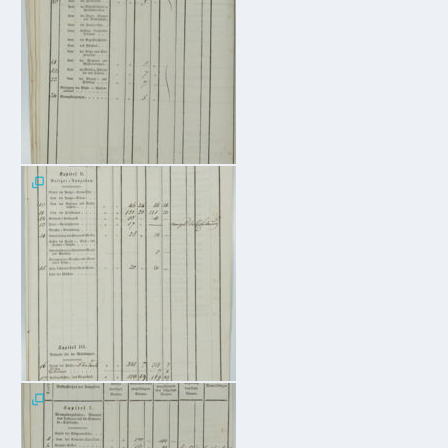
VG
Musikschule
und VHS
Kalender
Wein &
Genuss
Fest um
den
Wein
Weinprinzessin
Wein- &
Sektgüter,
Destillerien