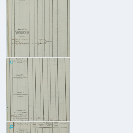
Downloads
Historisches
Bau
Schwesternhaus
1906
Bürgerhospital
Deidesheim
Akten
ab
1793
Geplante
Regionalbahn
1907
Teilung
Gemarkungen