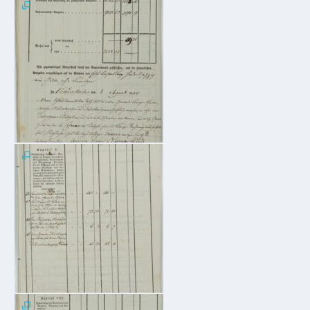
Mobilität
Wasser-
und
Abwasser
Defibrillatoren
Katastrophenschutz
Notfallnummern
Suche
Niederkirchen
bei
Social
Media
Sitemap