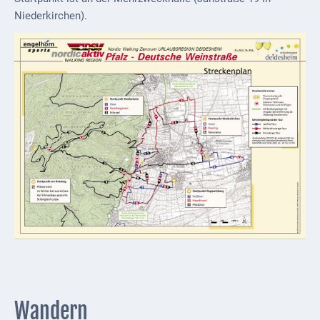
Mobilität
Niederkirchen).
Wasser-
und
Abwasser
Defibrillatoren
Katastrophenschutz
Notfallnummern
Suche
Niederkirchen
bei
Social
Media
Sitemap
Wandern