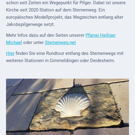
schon seit Zeiten ein Wegepunkt für Pilger. Dabei ist unsere
ab
Kirche seit 2020 Station auf dem Sternenweg. Ein
1816
europäisches Modellprojekt, das Wegzeichen entlang alter
Jakobspilgerwege setzt.
Schulbilder
Mehr Infos dazu auf den Seiten unserer
Pfarrei Heiliger
Datenschutz
Michael
oder unter
Sternenweg.net
Kontakt
Hier
finden Sie eine Rundtour entlang des Sternenwegs mit
weiteren Stationen in Gimmeldingen oder Deidesheim.
Veranstaltungen
und Events
Kultur &
Freizeit
Feste
feiern
Wandern/Nord.Walking
Radfahren