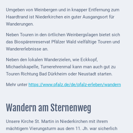
Downloads
Umgeben von Weinbergen und in knapper Entfernung zum
Historisches
Haardtrand ist Niederkirchen ein guter Ausgangsort für
Wanderungen.
Bau
Schwesternhaus
Neben Touren in den örtlichen Weinbergslagen bietet sich
1906
das Biospärenreservat Pfälzer Wald vielfältige Touren und
Wandererlebnisse an.
Bürgerhospital
Neben den lokalen Wanderzielen, wie Eckkopf,
Deidesheim
Michaelskapelle, Turnerehrenmal kann man auch gut zu
Akten
Touren Richtung Bad Dürkheim oder Neustadt starten.
ab
Mehr unter
https://www.pfalz.de/de/pfalz-erleben/wandern
1793
Geplante
Wandern am Sternenweg
Regionalbahn
1907
Unsere Kirche St. Martin in Niederkirchen mit ihrem
Teilung
mächtigem Vierungsturm aus dem 11. Jh. war sicherlich
Gemarkungen