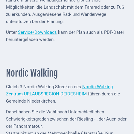
Rund um unsere Weinbaugemeinde gibt es viele
Möglichkeiten, die Landschaft mit dem Fahrrad oder zu Fuß
Externe
zu erkunden. Ausgewiesene Rad- und Wanderwege
Behörden
unterstützen bei der Planung.
Gottesdienste
Unter
Service/Downloads
kann der Plan auch als PDF-Datei
heruntergeladen werden.
Infrastruktur
und
Versorgung
Baumaßnahmen
Nordic Walking
Abfallentsorgung
Gleich 3 Nordic Walking-Strecken des
Nordic Walking
Energieversorgung
Zentrum URLAUBSREGION DEIDESHEIM
führen durch die
Gemeinde Niederkirchen.
Breitbandausbau/
Telekommunikation
Dabei haben Sie die Wahl nach Unterschiedlichen
Schwierigkeitsgraden zwischen der Riesling - , der Auen oder
Post
der Panoramatour.
Startpunkt ist an der Mehrzweckhalle (Janstraße 19 in