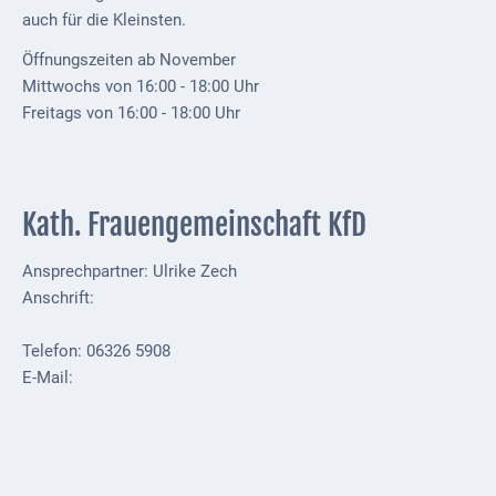
Mobilität
auch für die Kleinsten.
Wasser-
Öffnungszeiten ab November
und
Mittwochs von 16:00 - 18:00 Uhr
Abwasser
Freitags von 16:00 - 18:00 Uhr
Defibrillatoren
Katastrophenschutz
Kath. Frauengemeinschaft KfD
Notfallnummern
Ansprechpartner: Ulrike Zech
Suche
Anschrift:
Niederkirchen
Telefon: 06326 5908
bei
E-Mail:
Social
Media
Sitemap