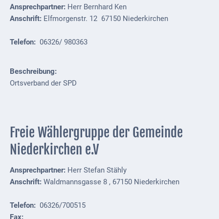
Ansprechpartner:
Herr Bernhard Ken
VG
Anschrift:
Elfmorgenstr. 12 67150 Niederkirchen
Musikschule
und VHS
Telefon:
06326/ 980363
Kalender
Beschreibung:
Wein &
Ortsverband der SPD
Genuss
Fest um
den
Freie Wählergruppe der Gemeinde
Wein
Niederkirchen e.V
Weinprinzessin
Ansprechpartner:
Herr Stefan Stähly
Wein- &
Anschrift:
Waldmannsgasse 8 , 67150 Niederkirchen
Sektgüter,
Destillerien
Telefon:
06326/700515
Fax: