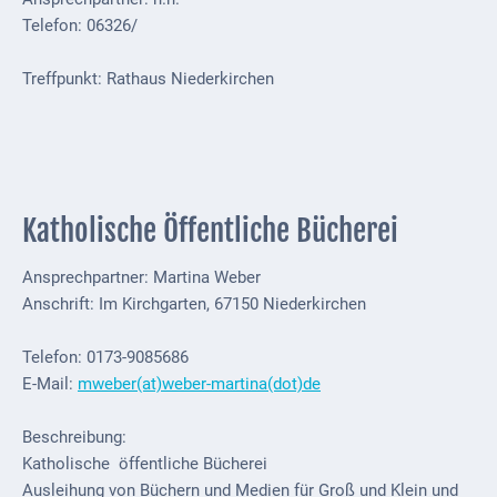
Telefon: 06326/
Externe
Behörden
Treffpunkt: Rathaus Niederkirchen
Gottesdienste
Infrastruktur
und
Versorgung
Katholische Öffentliche Bücherei
Baumaßnahmen
Ansprechpartner: Martina Weber
Abfallentsorgung
Anschrift: Im Kirchgarten, 67150 Niederkirchen
Energieversorgung
Telefon: 0173-9085686
E-Mail:
mweber(at)weber-martina(dot)de
Breitbandausbau/
Telekommunikation
Beschreibung:
Post
Katholische öffentliche Bücherei
Ausleihung von Büchern und Medien für Groß und Klein und