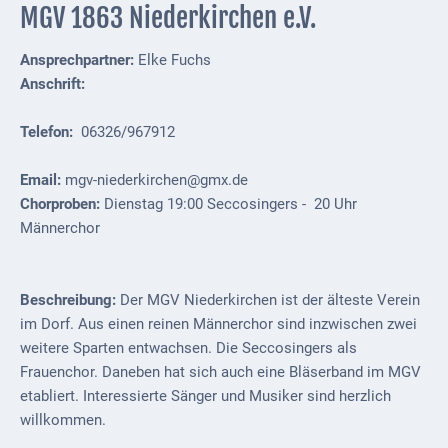
Downloads
MGV 1863 Niederkirchen e.V.
Historisches
Ansprechpartner:
Elke Fuchs
Anschrift:
Bau
Schwesternhaus
Telefon:
06326/967912
1906
Bürgerhospital
Email:
mgv-niederkirchen@gmx.de
Deidesheim
Chorproben:
Dienstag 19:00 Seccosingers - 20 Uhr
Männerchor
Akten
ab
1793
Beschreibung:
Der MGV Niederkirchen ist der älteste Verein
im Dorf. Aus einen reinen Männerchor sind inzwischen zwei
Geplante
weitere Sparten entwachsen. Die Seccosingers als
Regionalbahn
Frauenchor. Daneben hat sich auch eine Bläserband im MGV
1907
etabliert. Interessierte Sänger und Musiker sind herzlich
Teilung
willkommen.
Gemarkungen