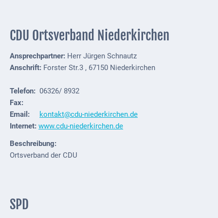
ab
1816
CDU Ortsverband Niederkirchen
Schulbilder
Ansprechpartner:
Herr Jürgen Schnautz
Datenschutz
Anschrift:
Forster Str.3 , 67150 Niederkirchen
Kontakt
Telefon:
06326/ 8932
Veranstaltungen
Fax:
und Events
Email:
kontakt@cdu-niederkirchen.de
Internet:
www.cdu-niederkirchen.de
Kultur &
Beschreibung:
Freizeit
Ortsverband der CDU
Feste
feiern
Wandern/Nord.Walking
SPD
Radfahren