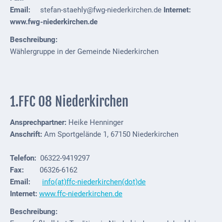
Gastronomie
Email:
stefan-staehly@fwg-niederkirchen.de
Internet:
und
www.fwg-niederkirchen.de
Caterer
Beschreibung:
Unterkünfte
Wählergruppe in der Gemeinde Niederkirchen
Ferienwohnungen
Wohnmobilstellplatz
1.FFC 08 Niederkirchen
Betriebe &
Dienstleister
Ansprechpartner:
Heike Henninger
Anschrift:
Am Sportgelände 1, 67150 Niederkirchen
Handel &
Handwerk
Telefon:
06322-9419297
Fax:
06326-6162
Dienstleister
Email:
info(at)ffc-niederkirchen(dot)de
Vereine &
Internet:
www.ffc-niederkirchen.de
Institutionen
Beschreibung: