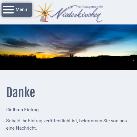
Navigation
Startseite
überspringen
Grussworte
Rathaus
Unser
Niederkirchen
Impressionen
Service
Danke
Nachrichtenarchiv
Verbandsgemeinde
für Ihren Eintrag.
Deidesheim
Sobald Ihr Eintrag veröffentlicht ist, bekommen Sie von uns
Polizei +
eine Nachricht.
Feuerwehrmeldungen