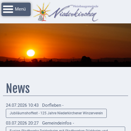
Navigation
Startseite
überspringen
Grussworte
Rathaus
Unser
Niederkirchen
Impressionen
Service
News
Nachrichtenarchiv
Verbandsgemeinde
24.07.2026 10:43
Dorfleben -
Deidesheim
Jubiläumshoffest - 125 Jahre Niederkirchener Winzerverein
Polizei +
03.07.2026 20:27
Gemeindeinfos -
Feuerwehrmeldungen
Fusion Stadtwerke Deidesheim mit Stadtwerken Dürkheim und