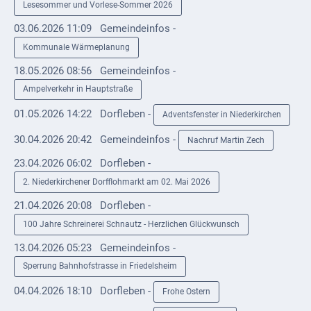
Mobilität
Lesesommer und Vorlese-Sommer 2026
03.06.2026 11:09
Gemeindeinfos -
Wasser-
Kommunale Wärmeplanung
und
Abwasser
18.05.2026 08:56
Gemeindeinfos -
Ampelverkehr in Hauptstraße
Defibrillatoren
01.05.2026 14:22
Dorfleben -
Adventsfenster in Niederkirchen
Katastrophenschutz
30.04.2026 20:42
Gemeindeinfos -
Nachruf Martin Zech
Notfallnummern
23.04.2026 06:02
Dorfleben -
Suche
2. Niederkirchener Dorfflohmarkt am 02. Mai 2026
21.04.2026 20:08
Dorfleben -
Niederkirchen
bei
100 Jahre Schreinerei Schnautz - Herzlichen Glückwunsch
Social
13.04.2026 05:23
Gemeindeinfos -
Media
Sperrung Bahnhofstrasse in Friedelsheim
Sitemap
04.04.2026 18:10
Dorfleben -
Frohe Ostern