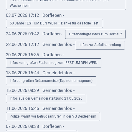
Wachenheim
Externe
03.07.2026 17:12
Dorfleben -
Behörden
50 Jahre FEST UM DEN WEIN – Danke für das tolle Fest!
Gottesdienste
24.06.2026 09:42
Dorfleben -
Hitzebedingte Infos zum Dorflauf
Infrastruktur
22.06.2026 12:12
Gemeindeinfos -
Infos zur Abfallsammlung
und
Versorgung
20.06.2026 15:35
Dorfleben -
Infos zum großen Festumzug zum FEST UM DEN WEIN
Baumaßnahmen
18.06.2026 15:44
Gemeindeinfos -
Abfallentsorgung
Info zur großen Drüsenameise (Tapinoma magnum)
Energieversorgung
15.06.2026 08:39
Gemeindeinfos -
Infos aus der Gemeinderatsitzung 21.05.2026
Breitbandausbau/
11.06.2026 15:46
Gemeindeinfos -
Telekommunikation
Polizei warnt vor Betrugsanrufen in der VG Deidesheim
Post
07.06.2026 08:38
Dorfleben -