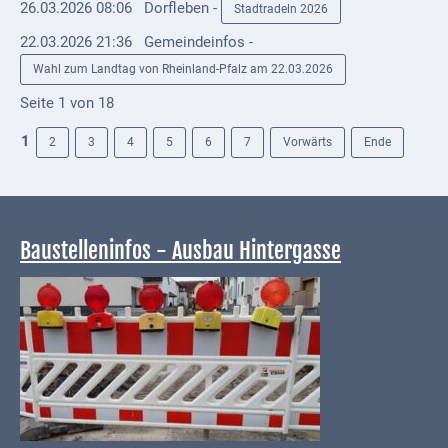
Downloads
26.03.2026 08:06
Dorfleben -
Stadtradeln 2026
22.03.2026 21:36
Gemeindeinfos -
Historisches
Wahl zum Landtag von Rheinland-Pfalz am 22.03.2026
Bau
Seite 1 von 18
Schwesternhaus
1906
1
2
3
4
5
6
7
Vorwärts
Ende
Bürgerhospital
Deidesheim
Akten
Baustelleninfos - Ausbau Hintergasse
ab
1793
Geplante
Regionalbahn
1907
Teilung
Gemarkungen